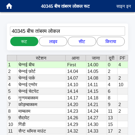
40345 बीच तांबरम लोकल रूट
साइन इन
40345 बीच तांबरम लोकल
रूट
लाइव
सीट
किराया
स्टेशन
आना
जाना
दूरी
PF
1
चेन्नई बीच
First
14.00
0
4
2
चेन्नई फ़ोर्ट
14.04
14.05
2
3
चेन्नई पार्क
14.07
14.08
3
2
4
चेन्नई एग्मोर
14.10
14.11
4
10
5
चेन्नई चेटपेट
14.14
14.15
6
6
नुन्गमबाक्कम
14.17
14.18
8
7
कोड़म्बाक्कम
14.20
14.21
9
2
8
माम्बलम
14.23
14.24
11
2
9
सैदापेट
14.26
14.27
13
10
गिंडी
14.29
14.30
15
11
सैन्ट थॉमस माउंट
14.32
14.33
17
2