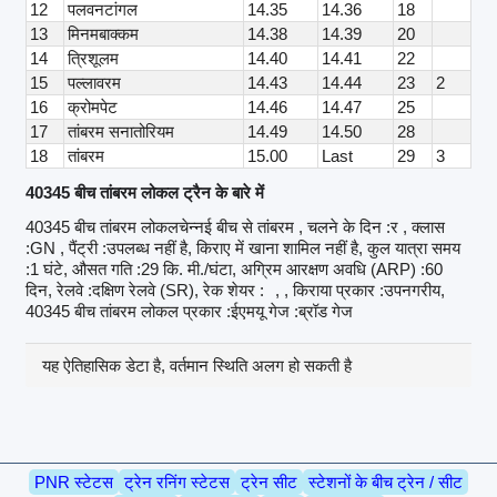
12
पलवनटांगल
14.35
14.36
18
13
मिनमबाक्कम
14.38
14.39
20
14
त्रिशूलम
14.40
14.41
22
15
पल्लावरम
14.43
14.44
23
2
16
क्रोमपेट
14.46
14.47
25
17
तांबरम सनातोरियम
14.49
14.50
28
18
तांबरम
15.00
Last
29
3
40345 बीच तांबरम लोकल ट्रैन के बारे में
40345 बीच तांबरम लोकलचेन्नई बीच से तांबरम , चलने के दिन :र , क्लास
:GN , पैंट्री :उपलब्ध नहीं है, किराए में खाना शामिल नहीं है, कुल यात्रा समय
:1 घंटे, औसत गति :29 कि. मी./घंटा, अग्रिम आरक्षण अवधि (ARP) :60
दिन, रेलवे :दक्षिण रेलवे (SR), रेक शेयर :
, , किराया प्रकार :उपनगरीय,
40345 बीच तांबरम लोकल प्रकार :ईएमयू गेज :ब्रॉड गेज
यह ऐतिहासिक डेटा है, वर्तमान स्थिति अलग हो सकती है
PNR स्टेटस
ट्रेन रनिंग स्टेटस
ट्रेन सीट
स्टेशनों के बीच ट्रेन / सीट