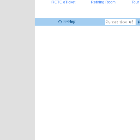
IRCTC eTicket
Retiring Room
Tour
मानचित्र
P