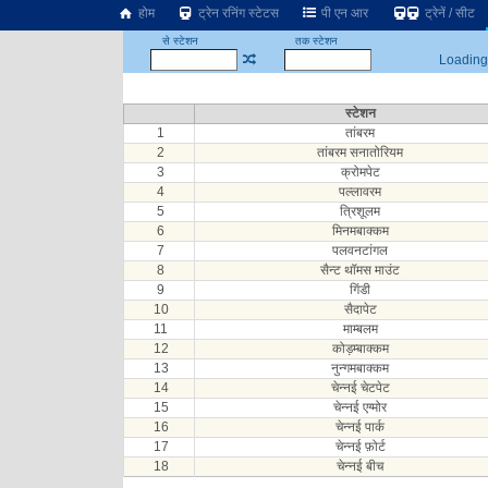
होम
ट्रेन रनिंग स्टेटस
पी एन आर
ट्रेनें / सीट
से स्टेशन
तक स्टेशन
Loading.
स्टेशन
1
तांबरम
2
तांबरम सनातोरियम
3
क्रोमपेट
4
पल्लावरम
5
त्रिशूलम
6
मिनमबाक्कम
7
पलवनटांगल
8
सैन्ट थॉमस माउंट
9
गिंडी
10
सैदापेट
11
माम्बलम
12
कोड़म्बाक्कम
13
नुन्गमबाक्कम
14
चेन्नई चेटपेट
15
चेन्नई एग्मोर
16
चेन्नई पार्क
17
चेन्नई फ़ोर्ट
18
चेन्नई बीच