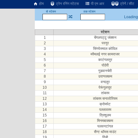
होम
ट्रेन रनिंग स्टेटस
पी एन आर
ट्रेनें / सीट
से स्टेशन
तक स्टेशन
Loading.
स्टेशन
1
चेंगलपट्टू जंक्शन
2
परनुर
3
सिंगपेरुमाल कोविल
4
मरैमलई नगर कामराजर
5
काटंगलतुर
6
पोठेरी
7
गुडवानचेरी
8
उराप्पक्कम
9
वन्दलुर
10
पेरूंगुलत्तूर
11
तांबरम
12
तांबरम सनातोरियम
13
क्रोमपेट
14
पल्लावरम
15
त्रिशूलम
16
मिनमबाक्कम
17
पलवनटांगल
18
सैन्ट थॉमस माउंट
19
गिंडी