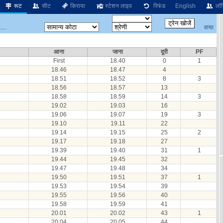
रूट
सीट
किराया
स्टेशन लाइव
रिफंड
English
लॉग
वाया
...
आना
जाना
दूरी
PF
First
18.40
0
1
18.46
18.47
4
18.51
18.52
8
3
18.56
18.57
13
18.58
18.59
14
3
19.02
19.03
16
19.06
19.07
19
3
19.10
19.11
22
19.14
19.15
25
2
19.17
19.18
27
19.39
19.40
31
1
19.44
19.45
32
19.47
19.48
34
19.50
19.51
37
1
19.53
19.54
39
19.55
19.56
40
19.58
19.59
41
20.01
20.02
43
1
20.04
20.05
44