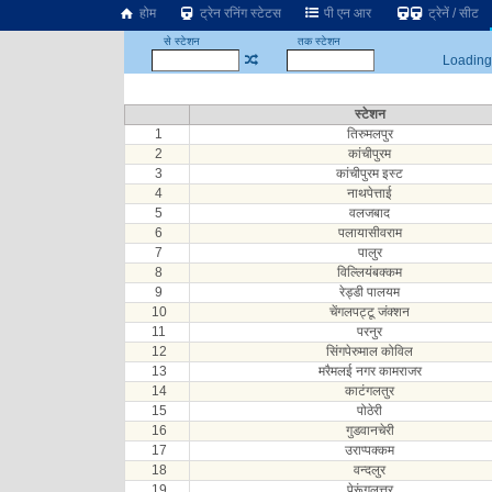
होम
ट्रेन रनिंग स्टेटस
पी एन आर
ट्रेनें / सीट
से स्टेशन
तक स्टेशन
Loading.
स्टेशन
1
तिरुमलपुर
2
कांचीपुरम
3
कांचीपुरम इस्ट
4
नाथपेत्ताई
5
वलजबाद
6
पलायासीवराम
7
पालुर
8
विल्लियंबक्कम
9
रेड्डी पालयम
10
चेंगलपट्टू जंक्शन
11
परनुर
12
सिंगपेरुमाल कोविल
13
मरैमलई नगर कामराजर
14
काटंगलतुर
15
पोठेरी
16
गुडवानचेरी
17
उराप्पक्कम
18
वन्दलुर
19
पेरूंगुलत्तूर