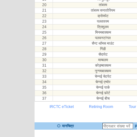
20
तांबरम
21
तांबरम सनातोरियम
22
क्रोमपेट
23
पल्लावरम
24
त्रिशूलम
25
मिनमबाक्कम
26
पलवनटांगल
27
सैन्ट थॉमस माउंट
28
गिंडी
29
सैदापेट
30
माम्बलम
31
कोड़म्बाक्कम
32
नुन्गमबाक्कम
33
चेन्नई चेटपेट
34
चेन्नई एग्मोर
35
चेन्नई पार्क
36
चेन्नई फ़ोर्ट
37
चेन्नई बीच
IRCTC eTicket
Retiring Room
Tour
मानचित्र
P