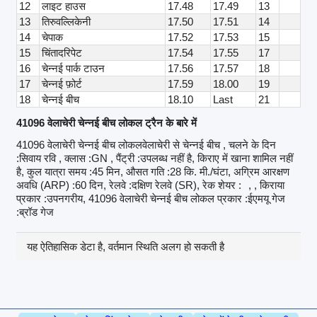
12
लाइट हाउस
17.48
17.49
13
13
तिरुवल्लिकेनी
17.50
17.51
14
14
चेपाक
17.52
17.53
15
15
चिंतादरिपेट
17.54
17.55
17
16
चेन्नई पार्क टाउन
17.56
17.57
18
17
चेन्नई फ़ोर्ट
17.59
18.00
19
18
चेन्नई बीच
18.10
Last
21
41096 वेलाचेरी चेन्नई बीच लोकल ट्रैन के बारे में
41096 वेलाचेरी चेन्नई बीच लोकलवेलाचेरी से चेन्नई बीच , चलने के दिन
:सिवाय रवि , क्लास :GN , पैंट्री :उपलब्ध नहीं है, किराए में खाना शामिल नहीं
है, कुल यात्रा समय :45 मिन, औसत गति :28 कि. मी./घंटा, अग्रिम आरक्षण
अवधि (ARP) :60 दिन, रेलवे :दक्षिण रेलवे (SR), रेक शेयर :
, , किराया
प्रकार :उपनगरीय, 41096 वेलाचेरी चेन्नई बीच लोकल प्रकार :ईएमयू गेज
:ब्रॉड गेज
यह ऐतिहासिक डेटा है, वर्तमान स्थिति अलग हो सकती है