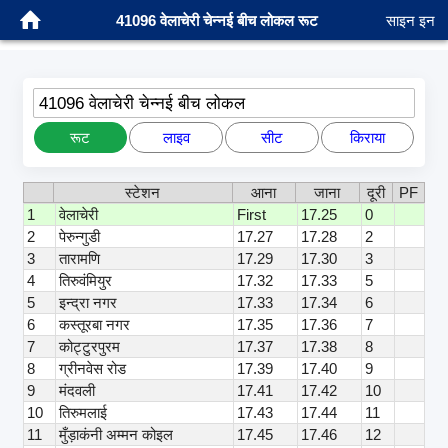
41096 वेलाचेरी चेन्नई बीच लोकल रूट
साइन इन
41096 वेलाचेरी चेन्नई बीच लोकल
रूट
लाइव
सीट
किराया
स्टेशन
आना
जाना
दूरी
PF
1
वेलाचेरी
First
17.25
0
2
पेरुन्गुडी
17.27
17.28
2
3
तारामणि
17.29
17.30
3
4
तिरुवंमियुर
17.32
17.33
5
5
इन्द्रा नगर
17.33
17.34
6
6
कस्तूरबा नगर
17.35
17.36
7
7
कोट्टुरपुरम
17.37
17.38
8
8
ग्रीनवेस रोड
17.39
17.40
9
9
मंदवली
17.41
17.42
10
10
तिरुमलाई
17.43
17.44
11
11
मुँड़ाकंनी अम्मन कोइल
17.45
17.46
12