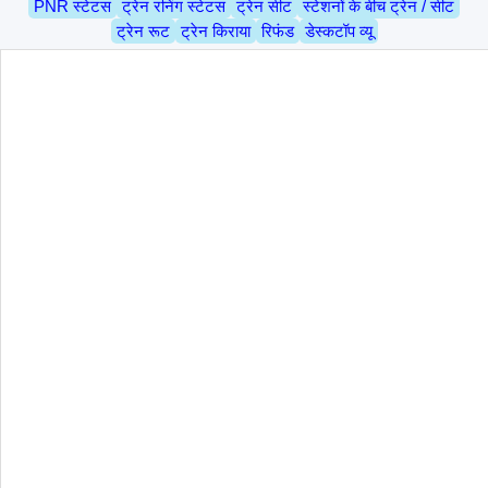
PNR स्टेटस
ट्रेन रनिंग स्टेटस
ट्रेन सीट
स्टेशनों के बीच ट्रेन / सीट
ट्रेन रूट
ट्रेन किराया
रिफंड
डेस्कटॉप व्यू