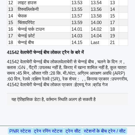
12
लाइट हाउस
13.53
13.54
13
13
तिरुवल्लिकेनी
13.55
13.56
14
14
चेपाक
13.57
13.58
15
15
चिंतादरिपेट
13.59
14.00
17
16
चेन्नई पार्क टाउन
14.01
14.02
18
17
चेन्नई फ़ोर्ट
14.03
14.04
19
18
चेन्नई बीच
14.15
Last
21
41542 वेलाचेरी चेन्नई बीच लोकल ट्रैन के बारे में
41542 वेलाचेरी चेन्नई बीच लोकलवेलाचेरी से चेन्नई बीच , चलने के दिन :र ,
क्लास :GN , पैंट्री :उपलब्ध नहीं है, किराए में खाना शामिल नहीं है, कुल यात्रा
समय :45 मिन, औसत गति :28 कि. मी./घंटा, अग्रिम आरक्षण अवधि (ARP)
:60 दिन, रेलवे :दक्षिण रेलवे (SR), रेक शेयर :
, , किराया प्रकार :उपनगरीय,
41542 वेलाचेरी चेन्नई बीच लोकल प्रकार :ईएमयू गेज :ब्रॉड गेज
यह ऐतिहासिक डेटा है, वर्तमान स्थिति अलग हो सकती है
PNR स्टेटस
ट्रेन रनिंग स्टेटस
ट्रेन सीट
स्टेशनों के बीच ट्रेन / सीट