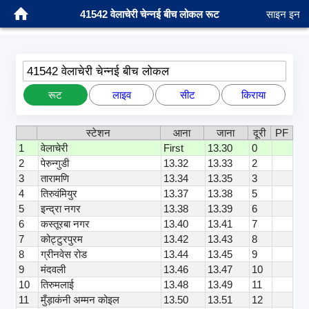
41542 वेलाचेरी चेन्नई बीच लोकल रूट
साइन इन
41542 वेलाचेरी चेन्नई बीच लोकल
रूट
लाइव
सीट
किराया
स्टेशन
आना
जाना
दूरी
PF
1
वेलाचेरी
First
13.30
0
2
पेरुन्गुडी
13.32
13.33
2
3
तारामणि
13.34
13.35
3
4
तिरुवंमियुर
13.37
13.38
5
5
इन्द्रा नगर
13.38
13.39
6
6
कस्तूरबा नगर
13.40
13.41
7
7
कोट्टुरपुरम
13.42
13.43
8
8
ग्रीनवेस रोड
13.44
13.45
9
9
मंदवली
13.46
13.47
10
10
तिरुमलाई
13.48
13.49
11
11
मुँड़ाकंनी अम्मन कोइल
13.50
13.51
12