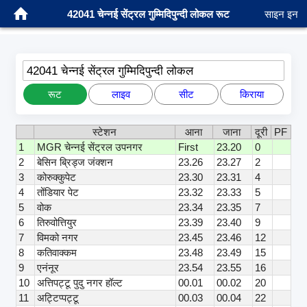
42041 चेन्नई सेंट्रल गुम्मिदिपुन्दी लोकल रूट
साइन इन
42041 चेन्नई सेंट्रल गुम्मिदिपुन्दी लोकल
रूट
लाइव
सीट
किराया
स्टेशन
आना
जाना
दूरी
PF
1
MGR चेन्नई सेंट्रल उपनगर
First
23.20
0
2
बेसिन ब्रिड्ज जंक्शन
23.26
23.27
2
3
कोरुक्कुपेट
23.30
23.31
4
4
तोंडियार पेट
23.32
23.33
5
5
वोक
23.34
23.35
7
6
तिरुवोत्तियुर
23.39
23.40
9
7
विमको नगर
23.45
23.46
12
8
कतिवाक्कम
23.48
23.49
15
9
एनंनूर
23.54
23.55
16
10
अत्तिपट्टू पुदु नगर हॉल्ट
00.01
00.02
20
11
अट्टिप्पट्टू
00.03
00.04
22