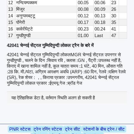
12
नन्दियम्पक्कम
00.05
00.06
23
13
मिंजुर
00.08
00.09
26
14
अनुप्पमबट्टू
00.12
00.13
30
15
पोंनेरी
00.17
00.18
35
16
कावेरीपेट्टे
00.23
00.24
41
17
गुम्डीपुण्डी
01.00
Last
47
42041 चेन्नई सेंट्रल गुम्मिदिपुन्दी लोकल ट्रैन के बारे में
42041 चेन्नई सेंट्रल गुम्मिदिपुन्दी लोकलMGR चेन्नई सेंट्रल उपनगर से
गुम्डीपुण्डी , चलने के दिन :सिवाय रवि , क्लास :GN , पैंट्री :उपलब्ध नहीं है,
किराए में खाना शामिल नहीं है, कुल यात्रा समय :1 घंटे, 40 मिन, औसत गति
:28 कि. मी./घंटा, अग्रिम आरक्षण अवधि (ARP) :60 दिन, रेलवे :दक्षिण रेलवे
(SR), रेक शेयर :
, , किराया प्रकार :उपनगरीय, 42041 चेन्नई सेंट्रल
गुम्मिदिपुन्दी लोकल प्रकार :ईएमयू गेज :ब्रॉड गेज
यह ऐतिहासिक डेटा है, वर्तमान स्थिति अलग हो सकती है
PNR स्टेटस
ट्रेन रनिंग स्टेटस
ट्रेन सीट
स्टेशनों के बीच ट्रेन / सीट