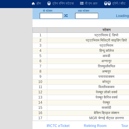
होम
ट्रेन रनिंग स्टेटस
पी एन आर
ट्रेनें / सीट
से स्टेशन
तक स्टेशन
Loading.
स्टेशन
1
पट्टाभिराम E डिप्पो
2
पट्टाभिराम मिलिट्री साइडिंग डिपो
3
पट्टाभिराम
4
हिन्दू कॉलेज
5
आवडी
6
अन्नानुर
7
तिरुमुल्लैवयिल
8
अम्बत्तुर
9
पत्तारावाक्कम
10
कोरटूर
11
विल्लीवककम
12
पेरम्बुर लोको वर्क्स
13
पेरम्बुर कैरिज वर्क्स
14
पेरम्बुर
15
व्यसर्पदी
16
बेसिन ब्रिड्ज जंक्शन
17
MGR चेन्नई सेंट्रल उपनगर
IRCTC eTicket
Retiring Room
Tour