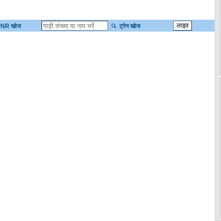
NR खोज
ट्रेन खोज