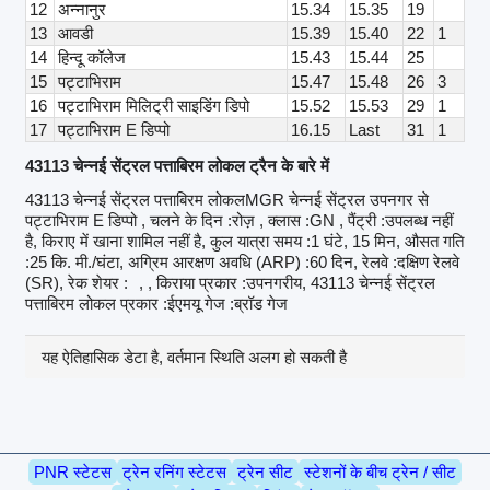
12
अन्नानुर
15.34
15.35
19
13
आवडी
15.39
15.40
22
1
14
हिन्दू कॉलेज
15.43
15.44
25
15
पट्टाभिराम
15.47
15.48
26
3
16
पट्टाभिराम मिलिट्री साइडिंग डिपो
15.52
15.53
29
1
17
पट्टाभिराम E डिप्पो
16.15
Last
31
1
43113 चेन्नई सेंट्रल पत्ताबिरम लोकल ट्रैन के बारे में
43113 चेन्नई सेंट्रल पत्ताबिरम लोकलMGR चेन्नई सेंट्रल उपनगर से
पट्टाभिराम E डिप्पो , चलने के दिन :रोज़ , क्लास :GN , पैंट्री :उपलब्ध नहीं
है, किराए में खाना शामिल नहीं है, कुल यात्रा समय :1 घंटे, 15 मिन, औसत गति
:25 कि. मी./घंटा, अग्रिम आरक्षण अवधि (ARP) :60 दिन, रेलवे :दक्षिण रेलवे
(SR), रेक शेयर :
, , किराया प्रकार :उपनगरीय, 43113 चेन्नई सेंट्रल
पत्ताबिरम लोकल प्रकार :ईएमयू गेज :ब्रॉड गेज
यह ऐतिहासिक डेटा है, वर्तमान स्थिति अलग हो सकती है
PNR स्टेटस
ट्रेन रनिंग स्टेटस
ट्रेन सीट
स्टेशनों के बीच ट्रेन / सीट