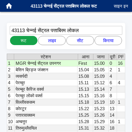
43113 चेन्नई सेंट्रल पत्ताबिरम लोकल रूट
साइन इन
43113 चेन्नई सेंट्रल पत्ताबिरम लोकल
रूट
लाइव
सीट
किराया
स्टेशन
आना
जाना
दूरी
PF
1
MGR चेन्नई सेंट्रल उपनगर
First
15.00
0
16
2
बेसिन ब्रिड्ज जंक्शन
15.04
15.05
2
1
3
व्यसर्पदी
15.08
15.09
4
4
पेरम्बुर
15.11
15.12
6
4
5
पेरम्बुर कैरिज वर्क्स
15.13
15.14
7
6
पेरम्बुर लोको वर्क्स
15.15
15.16
8
7
विल्लीवककम
15.18
15.19
10
1
8
कोरटूर
15.22
15.23
13
9
पत्तारावाक्कम
15.25
15.26
14
10
अम्बत्तुर
15.28
15.29
16
1
11
तिरुमुल्लैवयिल
15.31
15.32
18