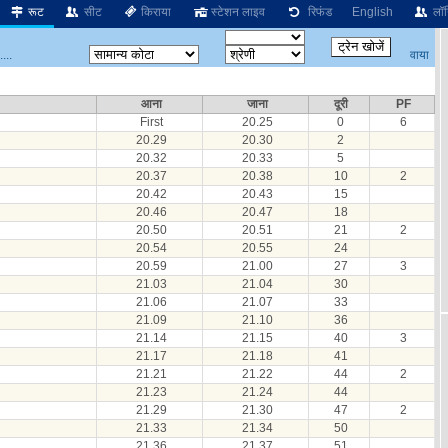
रूट
सीट
किराया
स्टेशन लाइव
रिफंड
English
लॉग
वाया
...
आना
जाना
दूरी
PF
First
20.25
0
6
20.29
20.30
2
20.32
20.33
5
20.37
20.38
10
2
20.42
20.43
15
20.46
20.47
18
20.50
20.51
21
2
20.54
20.55
24
20.59
21.00
27
3
21.03
21.04
30
21.06
21.07
33
21.09
21.10
36
21.14
21.15
40
3
21.17
21.18
41
21.21
21.22
44
2
21.23
21.24
44
21.29
21.30
47
2
21.33
21.34
50
21.36
21.37
51