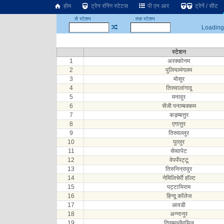
होम
ट्रेन रनिंग स्टेटस
पी एन आर
ट्रेनें / सीट
से स्टेशन
तक स्टेशन
Loading.
स्टेशन
1
अरक्कोनम
2
पुलियामंगलम
3
मोसुर
4
तिरुवालांगादू
5
मनावुर
6
सेंजी पनाम्बक्कम
7
कड़म्बत्तुर
8
एगात्तुर
9
तिरुवल्लुर
10
पुत्लुर
11
सेव्वापेट
12
वेपपँपट्टू
13
तिरुनिन्रावुर
14
नेमिलिचेर्री हॉल्ट
15
पट्टाभिराम
16
हिन्दू कॉलेज
17
आवडी
18
अन्नानुर
19
तिरुमुल्लैवयिल