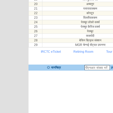
20
अम्बत्तुर
21
पत्तारावाक्कम
22
कोरटूर
23
विल्लीवककम
24
पेरम्बुर लोको वर्क्स
25
पेरम्बुर कैरिज वर्क्स
26
पेरम्बुर
27
व्यसर्पदी
28
बेसिन ब्रिड्ज जंक्शन
29
MGR चेन्नई सेंट्रल उपनगर
IRCTC eTicket
Retiring Room
Tour
मानचित्र
P