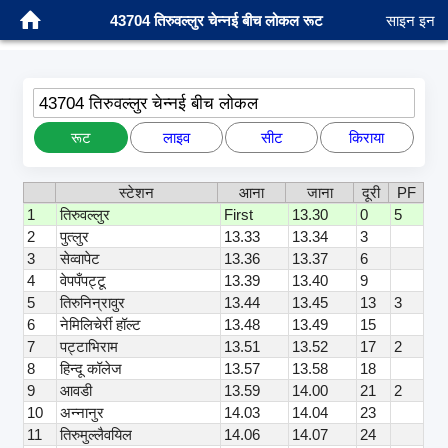
43704 तिरुवल्लुर चेन्नई बीच लोकल रूट
साइन इन
43704 तिरुवल्लुर चेन्नई बीच लोकल
रूट
लाइव
सीट
किराया
स्टेशन
आना
जाना
दूरी
PF
1
तिरुवल्लुर
First
13.30
0
5
2
पुत्लुर
13.33
13.34
3
3
सेव्वापेट
13.36
13.37
6
4
वेपपँपट्टू
13.39
13.40
9
5
तिरुनिन्रावुर
13.44
13.45
13
3
6
नेमिलिचेर्री हॉल्ट
13.48
13.49
15
7
पट्टाभिराम
13.51
13.52
17
2
8
हिन्दू कॉलेज
13.57
13.58
18
9
आवडी
13.59
14.00
21
2
10
अन्नानुर
14.03
14.04
23
11
तिरुमुल्लैवयिल
14.06
14.07
24