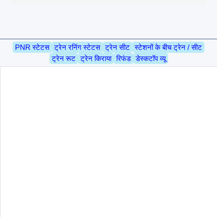
PNR स्टेटस
ट्रेन रनिंग स्टेटस
ट्रेन सीट
स्टेशनों के बीच ट्रेन / सीट
ट्रेन रूट
ट्रेन किराया
रिफंड
डेस्कटॉप व्यू