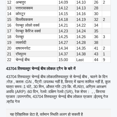
12
अम्बत्तुर
14.09
14.10
26
2
13
पत्तारावाक्कम
14.12
14.13
28
14
कोरटूर
14.15
14.16
30
15
विल्लीवककम
14.18
14.19
32
2
16
पेरम्बुर लोको वर्क्स
14.21
14.22
34
17
पेरम्बुर कैरिज वर्क्स
14.23
14.24
35
18
पेरम्बुर
14.25
14.26
36
3
19
व्यसर्पदी
14.27
14.28
38
20
वाषरमनपेट
14.34
14.35
41
2
21
रॉयपुरम
14.37
14.38
43
1
22
चेन्नई बीच
15.00
Last
44
9
43704 तिरुवल्लुर चेन्नई बीच लोकल ट्रैन के बारे में
43704 तिरुवल्लुर चेन्नई बीच लोकलतिरुवल्लुर से चेन्नई बीच , चलने के दिन
:रोज़ , क्लास :GN , पैंट्री :उपलब्ध नहीं है, किराए में खाना शामिल नहीं है, कुल
यात्रा समय :1 घंटे, 30 मिन, औसत गति :29 कि. मी./घंटा, अग्रिम आरक्षण
अवधि (ARP) :60 दिन, रेलवे :दक्षिण रेलवे (SR), रेक शेयर :
, , किराया
प्रकार :उपनगरीय, 43704 तिरुवल्लुर चेन्नई बीच लोकल प्रकार :ईएमयू गेज
:ब्रॉड गेज
यह ऐतिहासिक डेटा है, वर्तमान स्थिति अलग हो सकती है