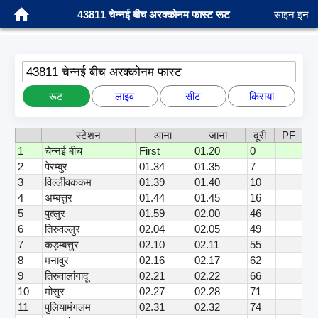
43811 चेन्नई बीच अरक्कोनम फास्ट रूट
साइन इन
43811 चेन्नई बीच अरक्कोनम फास्ट
रूट
लाइव
सीट
किराया
स्टेशन
आना
जाना
दूरी
PF
1
चेन्नई बीच
First
01.20
0
2
पेरम्बुर
01.34
01.35
7
3
विल्लीवककम
01.39
01.40
10
4
अम्बत्तुर
01.44
01.45
16
5
पुत्लुर
01.59
02.00
46
6
तिरुवल्लुर
02.04
02.05
49
7
कड़म्बत्तुर
02.10
02.11
55
8
मनावुर
02.16
02.17
62
9
तिरुवालांगादू
02.21
02.22
66
10
मोसुर
02.27
02.28
71
11
पुलियामंगलम
02.31
02.32
74