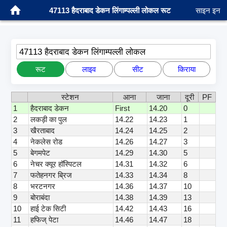
47113 हैदराबाद डेकन लिंगाम्पल्ली लोकल रूट
साइन इन
47113 हैदराबाद डेकन लिंगाम्पल्ली लोकल
रूट
लाइव
सीट
किराया
स्टेशन
आना
जाना
दूरी
PF
1
हैदराबाद डेकन
First
14.20
0
2
लकड़ी का पुल
14.22
14.23
1
3
खैरताबाद
14.24
14.25
2
4
नेकलेस रोड
14.26
14.27
3
5
बेगमपेट
14.29
14.30
5
6
नेचर क्यूर हॉस्पिटल
14.31
14.32
6
7
फतेहनगर ब्रिज
14.33
14.34
8
8
भरटनगर
14.36
14.37
10
9
बोराबंदा
14.38
14.39
13
10
हाई टेक सिटी
14.42
14.43
16
11
हफिज् पेटा
14.46
14.47
18