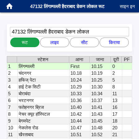
47132 लिंगाम्पल्ली हैदराबाद डेकन लोकल रूट
साइन इन
47132 लिंगाम्पल्ली हैदराबाद डेकन लोकल
रूट
लाइव
सीट
किराया
स्टेशन
आना
जाना
दूरी
PF
1
लिंगम्पल्ली
First
10.15
0
2
चंदनगर
10.18
10.19
2
3
हफिज् पेटा
10.24
10.25
5
4
हाई टेक सिटी
10.29
10.30
8
5
बोराबंदा
10.33
10.34
11
6
भरटनगर
10.36
10.37
13
7
फतेहनगर ब्रिज
10.40
10.41
16
8
नेचर क्यूर हॉस्पिटल
10.42
10.43
17
9
बेगमपेट
10.44
10.45
18
10
नेकलेस रोड
10.47
10.48
20
11
खैरताबाद
10.51
10.52
21