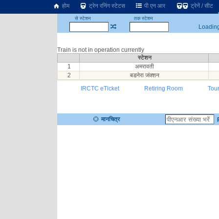
होम
ट्रेन रनिंग स्टेटस
पी एन आर
ट्रेनें / सीट
से स्टेशन
तक स्टेशन
Loading.
Train is not in operation currently
स्टेशन
1
अमरावती
2
बडनेरा जंक्शन
IRCTC eTicket
Retiring Room
Tou
मानचित्र