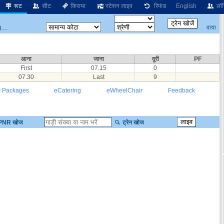
रूट
सीट
किराया
स्टेशन लाइव
रिफंड
English
लॉग
वाया
...
आना
जाना
दूरी
PF
First
07.15
0
07.30
Last
9
r Packages
eCatering
eWheelChair
Feedback
PNR खोज
ट्रेन खोज