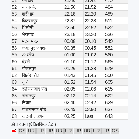
51
बेलखेरा
21.40
21.42
479
52
करक बेल
21.50
21.52
484
53
श्रीधाम
22.18
22.20
499
54
बिक्रमपुर
22.37
22.38
511
55
भिटोनी
22.50
22.52
522
56
भेराघाट
23.18
23.20
536
57
मदन महल
00.08
00.10
549
58
जबलपुर जंक्शन
00.35
00.45
552
59
अधर्तल
01.00
01.02
560
60
देवरी
01.10
01.12
569
61
गोसलपुर
01.26
01.28
579
62
सिहोरा रोड
01.43
01.45
590
63
दुन्दी
01.52
01.54
605
64
स्लीमनाबाद रोड
02.05
02.06
615
65
संसारपुर
02.13
02.14
622
66
निवार
02.40
02.42
629
67
माधावनगर रोड
02.49
02.50
637
68
कटनी जंक्शन
03.25
Last
643
कोच रचना (ऐतिहासिक डेटा)
GS
UR
UR
UR
UR
UR
UR
UR
UR
UR
GS