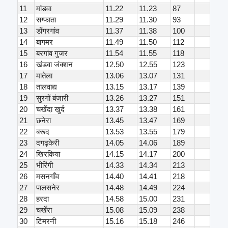
11
मांडवा
11.22
11.23
87
12
सग्फाता
11.29
11.30
93
13
डोंगरगांव
11.37
11.38
100
14
बागमर
11.49
11.50
112
15
बरगांव गुजर
11.54
11.55
118
16
खंडवा जंक्शन
12.50
12.55
123
17
मातेला
13.06
13.07
131
18
तालवाद्य
13.15
13.17
139
19
सुरगों बंजारी
13.26
13.27
151
20
चर्खेदा खुर्द
13.37
13.38
161
21
छनेरा
13.45
13.47
169
22
बरूद
13.53
13.55
179
23
दगढ़केरी
14.05
14.06
189
24
खिरकिया
14.15
14.17
200
25
भीरिंगी
14.33
14.34
213
26
मसनगाँव
14.40
14.41
218
27
पालसनेर
14.48
14.49
224
28
हरदा
14.58
15.00
231
29
चर्खेरा
15.08
15.09
238
30
टिमरनी
15.16
15.18
246