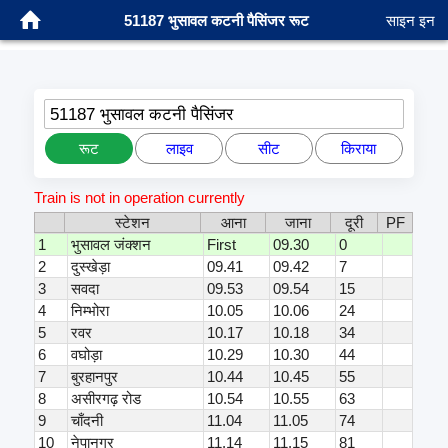
51187 भुसावल कटनी पैसिंजर रूट
साइन इन
51187 भुसावल कटनी पैसिंजर
रूट
लाइव
सीट
किराया
Train is not in operation currently
स्टेशन
आना
जाना
दूरी
PF
1
भुसावल जंक्शन
First
09.30
0
2
दुस्खेड़ा
09.41
09.42
7
3
सवदा
09.53
09.54
15
4
निम्भोरा
10.05
10.06
24
5
रवर
10.17
10.18
34
6
वघोड़ा
10.29
10.30
44
7
बुरहानपुर
10.44
10.45
55
8
असीरगढ़ रोड
10.54
10.55
63
9
चाँदनी
11.04
11.05
74
10
नेपानगर
11.14
11.15
81