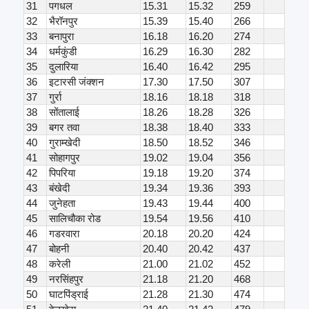
31
पगधल
15.31
15.32
259
32
भैरॉनपुर
15.39
15.40
266
33
बनापुरा
16.18
16.20
274
34
धर्मकुंडी
16.29
16.30
282
35
दुलारिया
16.40
16.42
295
36
इटारसी जंक्शन
17.30
17.50
307
37
गुर्रा
18.16
18.18
318
38
सोंतालाई
18.26
18.28
326
39
बगर तवा
18.38
18.40
333
40
गुराम्खेदी
18.50
18.52
346
41
सोहागपुर
19.02
19.04
356
42
पिपरिया
19.18
19.20
374
43
बंखेदी
19.34
19.36
393
44
जुनेहता
19.43
19.44
400
45
सालिचौका रोड
19.54
19.56
410
46
गडरवारा
20.18
20.20
424
47
बोहनी
20.40
20.42
437
48
करेली
21.00
21.02
452
49
नरसिंहपुर
21.18
21.20
468
50
घाटपिंड्राई
21.28
21.30
474