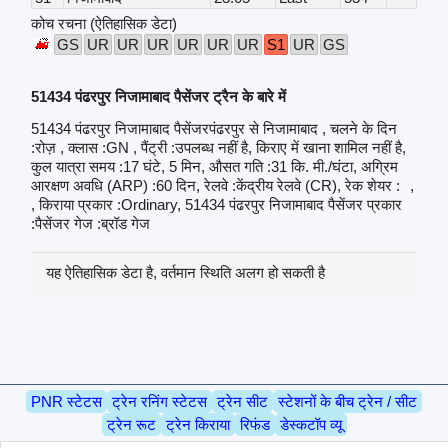
कोच रचना (ऐतिहासिक डेटा)
GS
UR
UR
UR
UR
UR
UR
S1
UR
GS
51434 पंढरपुर निजामाबाद पैसेंजर ट्रैन के बारे में
51434 पंढरपुर निजामाबाद पैसेंजरपंढरपुर से निजामाबाद , चलने के दिन
:रोज़ , क्लास :GN , पैंट्री :उपलब्ध नहीं है, किराए में खाना शामिल नहीं है,
कुल यात्रा समय :17 घंटे, 5 मिन, औसत गति :31 कि. मी./घंटा, अग्रिम
आरक्षण अवधि (ARP) :60 दिन, रेलवे :केंद्रीय रेलवे (CR), रेक शेयर :
,
, किराया प्रकार :Ordinary, 51434 पंढरपुर निजामाबाद पैसेंजर प्रकार
:पैसेंजर गेज :ब्रॉड गेज
यह ऐतिहासिक डेटा है, वर्तमान स्थिति अलग हो सकती है
PNR स्टेटस
ट्रेन रनिंग स्टेटस
ट्रेन सीट
स्टेशनों के बीच ट्रेन / सीट
ट्रेन रूट
ट्रेन किराया
रिफंड
डेस्कटॉप व्यू