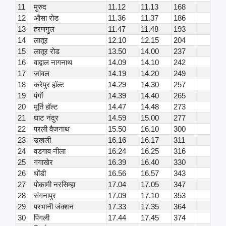
11
मुरुद
11.12
11.13
168
12
औसा रोड
11.36
11.37
186
13
हरणगुल
11.47
11.48
193
14
लातूर
12.10
12.15
204
15
लातूर रोड
13.50
14.00
237
16
वाद्वाल नागनाथ
14.09
14.10
242
17
जांवल
14.19
14.20
249
18
करेपुर हॉल्ट
14.29
14.30
257
19
पंगों
14.39
14.40
265
20
मूर्ति हॉल्ट
14.47
14.48
273
21
घाट नंदुर
14.59
15.00
277
22
परली वैजनाथ
15.50
16.10
300
23
उखली
16.16
16.17
311
24
वडगाव नीला
16.24
16.25
316
25
गंगाखेर
16.39
16.40
330
26
धोंडी
16.56
16.57
343
27
पोकामी नरसिम्हा
17.04
17.05
347
28
संगनापुर
17.09
17.10
353
29
परभानी जंक्शन
17.33
17.35
364
30
पिंगली
17.44
17.45
374