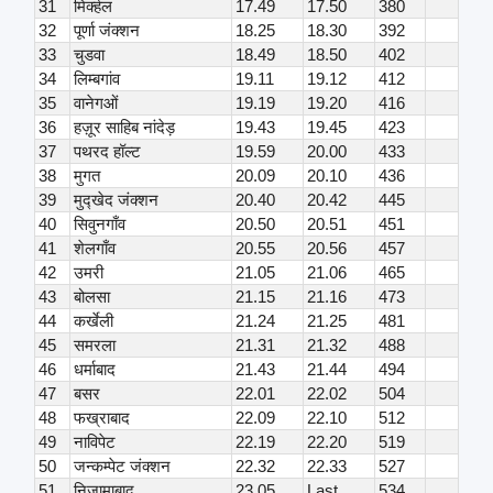
31
मिर्क्हल
17.49
17.50
380
32
पूर्णा जंक्शन
18.25
18.30
392
33
चुडवा
18.49
18.50
402
34
लिम्बगांव
19.11
19.12
412
35
वानेगओं
19.19
19.20
416
36
हज़ूर साहिब नांदेड़
19.43
19.45
423
37
पथरद हॉल्ट
19.59
20.00
433
38
मुगत
20.09
20.10
436
39
मुद्खेद जंक्शन
20.40
20.42
445
40
सिवुनगाँव
20.50
20.51
451
41
शेलगाँव
20.55
20.56
457
42
उमरी
21.05
21.06
465
43
बोलसा
21.15
21.16
473
44
कर्खेली
21.24
21.25
481
45
समरला
21.31
21.32
488
46
धर्माबाद
21.43
21.44
494
47
बसर
22.01
22.02
504
48
फख्राबाद
22.09
22.10
512
49
नाविपेट
22.19
22.20
519
50
जन्कम्पेट जंक्शन
22.32
22.33
527
51
निजामाबाद
23.05
Last
534