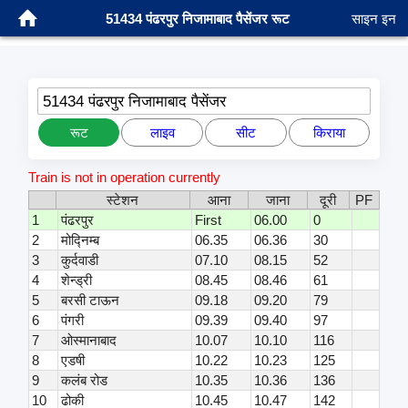
51434 पंढरपुर निजामाबाद पैसेंजर रूट
साइन इन
51434 पंढरपुर निजामाबाद पैसेंजर
रूट
लाइव
सीट
किराया
Train is not in operation currently
स्टेशन
आना
जाना
दूरी
PF
1
पंढरपुर
First
06.00
0
2
मोद्निम्ब
06.35
06.36
30
3
कुर्दवाडी
07.10
08.15
52
4
शेन्ड्री
08.45
08.46
61
5
बरसी टाऊन
09.18
09.20
79
6
पंगरी
09.39
09.40
97
7
ओस्मानाबाद
10.07
10.10
116
8
एडषी
10.22
10.23
125
9
कलंब रोड
10.35
10.36
136
10
ढोकी
10.45
10.47
142