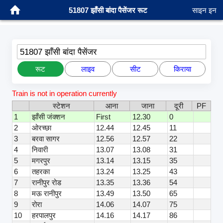
51807 झाँसी बांदा पैसेंजर रूट
साइन इन
51807 झाँसी बांदा पैसेंजर
रूट
लाइव
सीट
किराया
Train is not in operation currently
स्टेशन
आना
जाना
दूरी
PF
1
झाँसी जंक्शन
First
12.30
0
2
ओरच्छा
12.44
12.45
11
3
बरवा सागर
12.56
12.57
22
4
निवारी
13.07
13.08
31
5
मगरपुर
13.14
13.15
35
6
तहरका
13.24
13.25
43
7
रानीपुर रोड
13.35
13.36
54
8
मऊ रानीपुर
13.49
13.50
65
9
रोरा
14.06
14.07
75
10
हरपालपुर
14.16
14.17
86