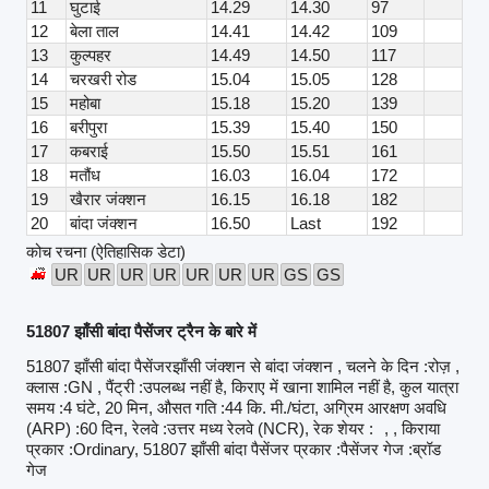
11
घुटाई
14.29
14.30
97
12
बेला ताल
14.41
14.42
109
13
कुल्पहर
14.49
14.50
117
14
चरखरी रोड
15.04
15.05
128
15
महोबा
15.18
15.20
139
16
बरीपुरा
15.39
15.40
150
17
कबराई
15.50
15.51
161
18
मतौंध
16.03
16.04
172
19
खैरार जंक्शन
16.15
16.18
182
20
बांदा जंक्शन
16.50
Last
192
कोच रचना (ऐतिहासिक डेटा)
UR
UR
UR
UR
UR
UR
UR
GS
GS
51807 झाँसी बांदा पैसेंजर ट्रैन के बारे में
51807 झाँसी बांदा पैसेंजरझाँसी जंक्शन से बांदा जंक्शन , चलने के दिन :रोज़ ,
क्लास :GN , पैंट्री :उपलब्ध नहीं है, किराए में खाना शामिल नहीं है, कुल यात्रा
समय :4 घंटे, 20 मिन, औसत गति :44 कि. मी./घंटा, अग्रिम आरक्षण अवधि
(ARP) :60 दिन, रेलवे :उत्तर मध्य रेलवे (NCR), रेक शेयर :
, , किराया
प्रकार :Ordinary, 51807 झाँसी बांदा पैसेंजर प्रकार :पैसेंजर गेज :ब्रॉड
गेज