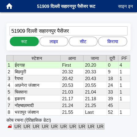
51909 दिल्ली सहारनपुर पैसेंजर रूट
साइन इन
51909 दिल्ली सहारनपुर पैसेंजर
रूट
लाइव
सीट
किराया
स्टेशन
आना
जाना
दूरी
PF
1
ईदगाह
First
20.20
0
4
2
बिछपुरी
20.32
20.33
9
1
3
रैयभा
20.42
20.43
18
1
4
अछनेरा जंक्शन
20.53
20.55
24
1
5
चिक्सना
21.03
21.04
33
1
6
इकरण
21.17
21.18
39
1
7
नोह्बछामादी
21.24
21.25
45
8
भरतपुर जंक्शन
21.55
Last
52
1
कोच रचना (ऐतिहासिक डेटा)
UR
UR
UR
UR
UR
UR
UR
UR
UR
UR