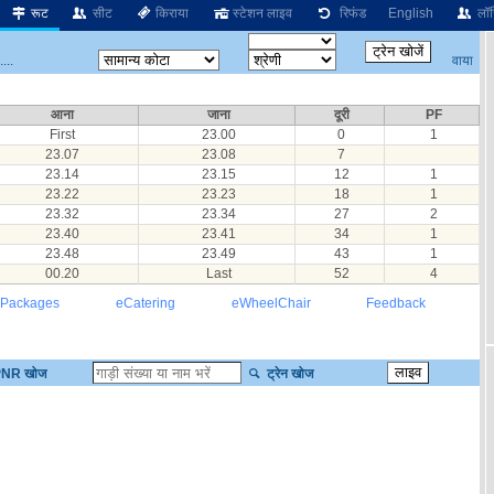
रूट
सीट
किराया
स्टेशन लाइव
रिफंड
English
लॉग
वाया
...
आना
जाना
दूरी
PF
First
23.00
0
1
23.07
23.08
7
23.14
23.15
12
1
23.22
23.23
18
1
23.32
23.34
27
2
23.40
23.41
34
1
23.48
23.49
43
1
00.20
Last
52
4
 Packages
eCatering
eWheelChair
Feedback
NR खोज
ट्रेन खोज