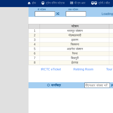
होम
ट्रेन रनिंग स्टेटस
पी एन आर
ट्रेनें / सीट
से स्टेशन
तक स्टेशन
Loading.
स्टेशन
1
भरतपुर जंक्शन
2
नोह्बछामादी
3
इकरण
4
चिक्सना
5
अछनेरा जंक्शन
6
रैयभा
7
बिछपुरी
8
ईदगाह
IRCTC eTicket
Retiring Room
Tour
मानचित्र
P