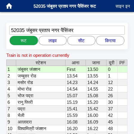
52035 जंबुसर प्रताप नगर पैसिंजर रूट
साइन इन
52035 जंबुसर प्रताप नगर पैसिंजर
रूट
लाइव
सीट
किराया
Train is not in operation currently
स्टेशन
आना
जाना
दूरी
PF
1
जंबुसर जंक्शन
First
13.50
0
2
जम्बुसर रोड
13.54
13.55
1
3
मसोर रोड
14.23
14.24
12
4
मोभा रोड
14.54
14.55
22
5
भोज पद्रा
15.07
15.08
26
6
रानु पिपरी
15.19
15.20
30
7
पद्रा
15.41
15.42
37
8
भैली
15.59
16.00
42
9
अत्लादरा
16.08
16.09
45
10
विश्वामित्री जंक्शन
16.20
16.22
48