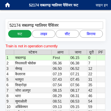
52174 सबलगढ़ ग्वालियर पैसिंजर रूट
साइन इन
52174 सबलगढ़ ग्वालियर पैसिंजर
रूट
लाइव
सीट
किराया
Train is not in operation currently
स्टेशन
आना
जाना
दूरी
PF
1
सबलगढ़
First
06.15
0
2
पिपलवली चोवोक
06.36
06.38
7
3
सेमाइ
06.50
06.52
12
4
कैलारस
07.19
07.21
22
5
भतपुरा
07.43
07.45
31
6
सिक्रोड़ा
07.54
07.56
35
7
जोरा अलपुर
08.15
08.17
42
8
थारा
08.29
08.31
46
9
सुमाओली
08.51
08.53
54
10
अंबिकेश्वर
09.13
09.15
59