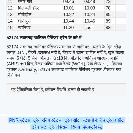
11
बमौर गांव
09.46
09.48
73
12
मिलावली हॉल्ट
10.01
10.03
78
13
मोतीझील
10.22
10.24
85
14
घोसीपुरा
10.44
10.46
89
15
ग्वालियर
11.20
Last
93
52174 सबलगढ़ ग्वालियर पैसिंजर ट्रैन के बारे में
52174 सबलगढ़ ग्वालियर पैसिंजरसबलगढ़ से ग्वालियर , चलने के दिन :रोज़ ,
क्लास :GN , पैंट्री :उपलब्ध नहीं है, किराए में खाना शामिल नहीं है, कुल यात्रा
समय :5 घंटे, 5 मिन, औसत गति :18 कि. मी./घंटा, अग्रिम आरक्षण अवधि
(ARP) :60 दिन, रेलवे :पश्चिम मध्य रेलवे (WCR), रेक शेयर :
, , किराया
प्रकार :Ordinary, 52174 सबलगढ़ ग्वालियर पैसिंजर प्रकार :पैसेंजर गेज
:नैरो गेज
यह ऐतिहासिक डेटा है, वर्तमान स्थिति अलग हो सकती है
PNR स्टेटस
ट्रेन रनिंग स्टेटस
ट्रेन सीट
स्टेशनों के बीच ट्रेन / सीट
ट्रेन रूट
ट्रेन किराया
रिफंड
डेस्कटॉप व्यू