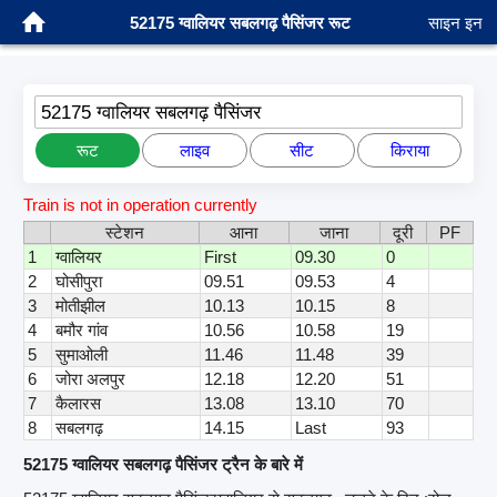
52175 ग्वालियर सबलगढ़ पैसिंजर रूट
साइन इन
52175 ग्वालियर सबलगढ़ पैसिंजर
रूट
लाइव
सीट
किराया
Train is not in operation currently
स्टेशन
आना
जाना
दूरी
PF
1
ग्वालियर
First
09.30
0
2
घोसीपुरा
09.51
09.53
4
3
मोतीझील
10.13
10.15
8
4
बमौर गांव
10.56
10.58
19
5
सुमाओली
11.46
11.48
39
6
जोरा अलपुर
12.18
12.20
51
7
कैलारस
13.08
13.10
70
8
सबलगढ़
14.15
Last
93
52175 ग्वालियर सबलगढ़ पैसिंजर ट्रैन के बारे में