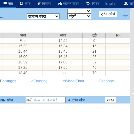
रूट
सीट
किराया
स्टेशन लाइव
रिफंड
English
लॉग
वाया
...
आना
जाना
दूरी
PF
First
14.55
0
15.33
15.34
16
15.44
15.45
21
16.00
16.45
26
16.59
17.00
32
17.25
17.55
46
18.40
Last
70
 Packages
eCatering
eWheelChair
Feedback
NR खोज
ट्रेन खोज