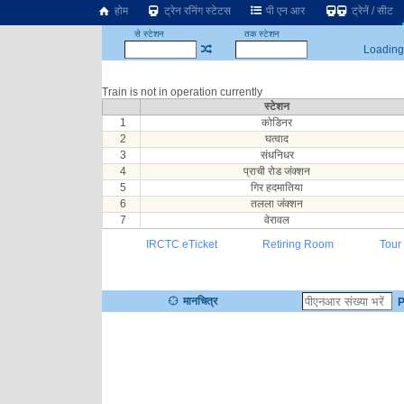
होम
ट्रेन रनिंग स्टेटस
पी एन आर
ट्रेनें / सीट
से स्टेशन
तक स्टेशन
Loading.
Train is not in operation currently
स्टेशन
1
कोडिनर
2
घत्वाद
3
संधनिधर
4
प्राची रोड जंक्शन
5
गिर हदमातिया
6
तलला जंक्शन
7
वेरावल
IRCTC eTicket
Retiring Room
Tour
मानचित्र
P