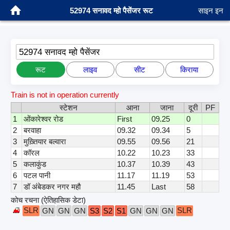
52974 सनावद म्हो पैसेंजर रूट
साइन इन
52974 सनावद म्हो पैसेंजर
रूट
लाइव
सीट
किराया
Train is not in operation currently
स्टेशन
आना
जाना
दूरी
PF
1
ओंकारेश्वर रोड
First
09.25
0
2
बरवाहा
09.32
09.34
5
3
मुख़्तियार बल्वारा
09.55
09.56
21
4
कॉरल
10.22
10.23
33
5
कलाकुंड
10.37
10.39
43
6
पटल पानी
11.17
11.19
53
7
डॉ अंबेडकर नगर महौ
11.45
Last
58
कोच रचना (ऐतिहासिक डेटा)
SLR
SLR
GN
GN
GN
S3
S2
S1
GN
GN
GN