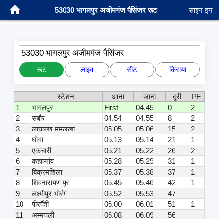
53030 भागलपुर अजीमगंज पैसिंजर रूट
साइन इन
53030 भागलपुर अजीमगंज पैसिंजर
रूट
लाइव
सीट
किराया
स्टेशन
आना
जाना
दूरी
PF
1
भागलपुर
First
04.45
0
2
2
सबौर
04.54
04.55
8
2
3
लायलख ममलखा
05.05
05.06
15
2
4
घोगा
05.13
05.14
21
1
5
एकचारी
05.21
05.22
26
2
6
कहाल्गांव
05.28
05.29
31
1
7
बिक्रमशिला
05.37
05.38
37
1
8
शिवनारायण पुर
05.45
05.46
42
1
9
लक्ष्मीपुर भोरंग
05.52
05.53
47
10
पीरपैंती
06.00
06.01
51
1
11
अम्मापली
06.08
06.09
56