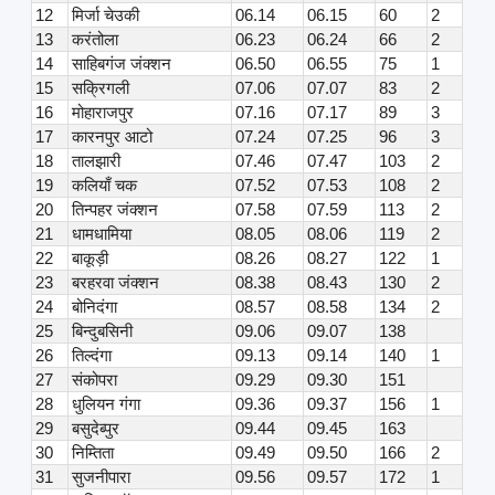
12
मिर्जा चेउकी
06.14
06.15
60
2
13
करंतोला
06.23
06.24
66
2
14
साहिबगंज जंक्शन
06.50
06.55
75
1
15
सक्रिगली
07.06
07.07
83
2
16
मोहाराजपुर
07.16
07.17
89
3
17
कारनपुर आटो
07.24
07.25
96
3
18
तालझारी
07.46
07.47
103
2
19
कलियाँ चक
07.52
07.53
108
2
20
तिन्पहर जंक्शन
07.58
07.59
113
2
21
धामधामिया
08.05
08.06
119
2
22
बाकूड़ी
08.26
08.27
122
1
23
बरहरवा जंक्शन
08.38
08.43
130
2
24
बोनिदंगा
08.57
08.58
134
2
25
बिन्दुबसिनी
09.06
09.07
138
26
तिल्दंगा
09.13
09.14
140
1
27
संकोपरा
09.29
09.30
151
28
धुलियन गंगा
09.36
09.37
156
1
29
बसुदेब्पुर
09.44
09.45
163
30
निम्तिता
09.49
09.50
166
2
31
सुजनीपारा
09.56
09.57
172
1