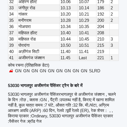
32
अहिरण हॉल्ट
10.06
10.07
179
2
33
जंगीपुर रोड
10.13
10.14
186
2
34
गांकार
10.20
10.21
192
2
35
मनीगराम
10.28
10.29
200
2
36
नोअपारा
10.34
10.35
204
37
महिपाल हॉल्ट
10.40
10.41
208
38
महिपाल रोड
10.44
10.45
210
3
39
पोरादंगा
10.50
10.51
215
3
40
अज़ींगंज सिटी
11.40
11.41
219
41
अजीमगंज जंक्शन
11.45
Last
221
1
कोच रचना (ऐतिहासिक डेटा)
GN
GN
GN
GN
GN
GN
GN
GN
GN
SLRD
53030 भागलपुर अजीमगंज पैसिंजर ट्रैन के बारे में
53030 भागलपुर अजीमगंज पैसिंजरभागलपुर से अजीमगंज जंक्शन , चलने
के दिन :रोज़ , क्लास :GN , पैंट्री :उपलब्ध नहीं है, किराए में खाना शामिल
नहीं है, कुल यात्रा समय :7 घंटे, औसत गति :32 कि. मी./घंटा, अग्रिम
आरक्षण अवधि (ARP) :60 दिन, रेलवे :पूर्वी रेलवे (ER), रेक शेयर :
, ,
किराया प्रकार :Ordinary, 53030 भागलपुर अजीमगंज पैसिंजर प्रकार
:पैसेंजर गेज :ब्रॉड गेज