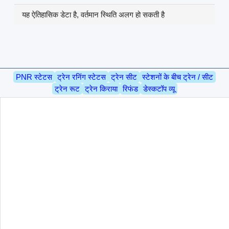
यह ऐतिहासिक डेटा है, वर्तमान स्थिति अलग हो सकती है
PNR स्टेटस
ट्रेन रनिंग स्टेटस
ट्रेन सीट
स्टेशनों के बीच ट्रेन / सीट
ट्रेन रूट
ट्रेन किराया
रिफंड
डेस्कटॉप व्यू