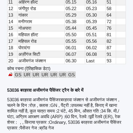
11
अहिरण हॉल्ट
05.15
05.16
51
12
जंगीपुर रोड
05.22
05.23
58
13
गांकार
05.29
05.30
64
14
मनीगराम
05.38
05.39
72
15
नोअपारा
05.44
05.45
76
16
महिपाल हॉल्ट
05.50
05.51
81
17
महिपाल रोड
05.55
05.56
82
18
पोरादंगा
06.01
06.02
87
19
अज़ींगंज सिटी
06.07
06.08
91
20
अजीमगंज जंक्शन
06.30
Last
93
कोच रचना (ऐतिहासिक डेटा)
GS
UR
UR
UR
UR
UR
GS
53036 बरहरवा अजीमगंज पैसिंजर ट्रैन के बारे में
53036 बरहरवा अजीमगंज पैसिंजरबरहरवा जंक्शन से अजीमगंज जंक्शन ,
चलने के दिन :रोज़ , क्लास :GN , पैंट्री :उपलब्ध नहीं है, किराए में खाना
शामिल नहीं है, कुल यात्रा समय :2 घंटे, 45 मिन, औसत गति :34 कि. मी./
घंटा, अग्रिम आरक्षण अवधि (ARP) :60 दिन, रेलवे :पूर्वी रेलवे (ER), रेक
शेयर :
, , किराया प्रकार :Ordinary, 53036 बरहरवा अजीमगंज पैसिंजर
प्रकार :पैसेंजर गेज :ब्रॉड गेज