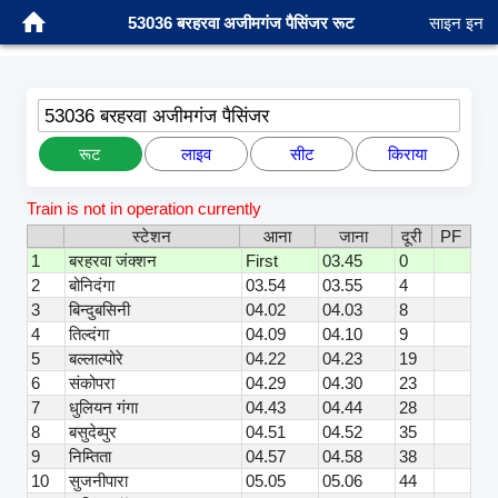
53036 बरहरवा अजीमगंज पैसिंजर रूट
साइन इन
53036 बरहरवा अजीमगंज पैसिंजर
रूट
लाइव
सीट
किराया
Train is not in operation currently
स्टेशन
आना
जाना
दूरी
PF
1
बरहरवा जंक्शन
First
03.45
0
2
बोनिदंगा
03.54
03.55
4
3
बिन्दुबसिनी
04.02
04.03
8
4
तिल्दंगा
04.09
04.10
9
5
बल्लाल्पोरे
04.22
04.23
19
6
संकोपरा
04.29
04.30
23
7
धुलियन गंगा
04.43
04.44
28
8
बसुदेब्पुर
04.51
04.52
35
9
निम्तिता
04.57
04.58
38
10
सुजनीपारा
05.05
05.06
44