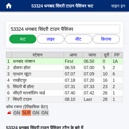
53324 धनबाद सिंदरी टाउन पैसिंजर रूट
साइन इन
53324 धनबाद सिंदरी टाउन पैसिंजर
रूट
लाइव
सीट
किराया
स्टेशन
आना
जाना
दूरी
PF
1
धनबाद जंक्शन
First
06.50
0
1A
2
डोकरा हॉल्ट
06.59
07.00
5
2
3
प्रधान खूंटा
07.07
07.09
10
6
4
राखीटपुर
07.18
07.20
16
1
5
सिंदरी बी हॉल्ट
07.31
07.33
23
2
6
सींद्री मारशॉलिंग यार्ड
07.40
07.42
26
1
7
सिंदरी टाउन
08.10
Last
28
1
कोच रचना (ऐतिहासिक डेटा)
SLR
GN
GN
GN
53324 धनबाद सिंदरी टाउन पैसिंजर ट्रैन के बारे में