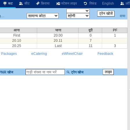
रूट
सीट
किराया
स्टेशन लाइव
रिफंड
English
लॉग
वाया
...
आना
जाना
दूरी
PF
First
20.00
0
1
20.10
20.11
7
20.25
Last
11
3
r Packages
eCatering
eWheelChair
Feedback
PNR खोज
ट्रेन खोज