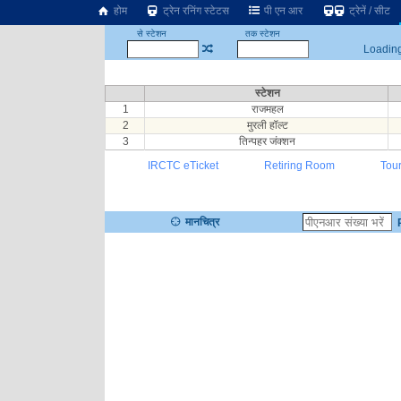
होम
ट्रेन रनिंग स्टेटस
पी एन आर
ट्रेनें / सीट
से स्टेशन
तक स्टेशन
Loading.
स्टेशन
1
राजमहल
2
मुरली हॉल्ट
3
तिन्पहर जंक्शन
IRCTC eTicket
Retiring Room
Tou
मानचित्र