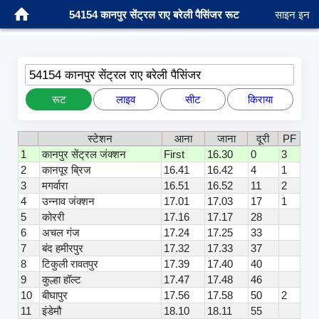
54154 कानपुर सेंट्रल राए बरेली पैसिंजर रूट
साइन इन
54154 कानपुर सेंट्रल राए बरेली पैसिंजर
रूट
लाइव
सीट
किराया
स्टेशन
आना
जाना
दूरी
PF
1
कानपुर सेंट्रल जंक्शन
First
16.30
0
3
2
कानपूर ब्रिज
16.41
16.42
4
1
3
मगर्वारा
16.51
16.52
11
2
4
उन्नाव जंक्शन
17.01
17.03
17
1
5
कोररी
17.16
17.17
28
6
अचल गंज
17.24
17.25
33
7
बंद हमीरपुर
17.32
17.33
37
8
टिकुली रावतपुर
17.39
17.40
40
9
कुल्हा हॉल्ट
17.47
17.48
46
10
बीघापुर
17.56
17.58
50
2
11
इंडेमौ
18.10
18.11
55