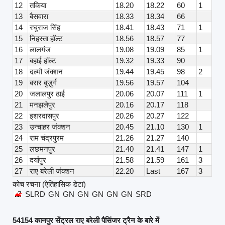
12
तकिया
18.20
18.22
60
1
13
बैसवारा
18.33
18.34
66
14
रघुराज सिंह
18.41
18.43
71
1
15
निहस्ता हॉल्ट
18.56
18.57
77
16
लालगंज
19.08
19.09
85
1
17
बहाई हॉल्ट
19.32
19.33
90
18
दल्मौ जंक्शन
19.44
19.45
98
2
19
बरार बुज़ुर्ग
19.56
19.57
104
20
जलालपुर ढाई
20.06
20.07
111
1
21
मनझलेपुर
20.16
20.17
118
22
इशरदासपुर
20.26
20.27
122
23
उन्चाहर जंक्शन
20.45
21.10
130
1
24
राम चंद्रपुरम
21.26
21.27
140
25
लछमनपुर
21.40
21.41
147
1
26
दर्यापुर
21.58
21.59
161
3
27
राए बरेली जंक्शन
22.20
Last
167
3
कोच रचना (ऐतिहासिक डेटा)
SLRD
GN
GN
GN
GN
GN
GN
SRD
54154 कानपुर सेंट्रल राए बरेली पैसिंजर ट्रैन के बारे में