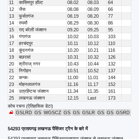
11
कासिमपुर हॉल्ट
08.02
08.03
64
12
जैस
08.08
08.09
66
13
फुर्सतगंज
08.19
08.20
77
14
रुपमौ
08.29
08.30
86
15
राए बरेली जंक्शन
09.20
09.25
95
16
गंगागंज
10.02
10.03
103
17
हरचंदपुर
10.11
10.12
110
18
कुंदनगंज
10.20
10.21
116
19
बछरावां
10.31
10.32
126
20
श्रीराज् नगर
10.43
10.44
132
21
निगोहन
10.51
10.52
137
22
कन्कः
11.00
11.01
144
23
मोहनलालगंज
11.16
11.17
152
24
उत्रह्टिया जंक्शन
11.34
11.35
161
25
लखनऊ जंक्शन
12.15
Last
173
कोच रचना (ऐतिहासिक डेटा)
GSLRD
GS
WGSCZ
GS
GS
GSLR
GS
GS
GSRD
54293 प्रतापगढ़ लखनऊ पैसिंजर ट्रैन के बारे में
54293 प्रतापगढ़ लखनऊ पैसिंजरप्रतापगढ़ जंक्शन से लखनऊ जंक्शन ,