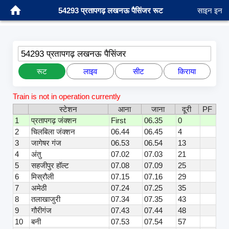
54293 प्रतापगढ़ लखनऊ पैसिंजर रूट
साइन इन
54293 प्रतापगढ़ लखनऊ पैसिंजर
रूट
लाइव
सीट
किराया
Train is not in operation currently
स्टेशन
आना
जाना
दूरी
PF
1
प्रतापगढ़ जंक्शन
First
06.35
0
2
चिलबिला जंक्शन
06.44
06.45
4
3
जागेषर गंज
06.53
06.54
13
4
अंतु
07.02
07.03
21
5
सहजीपुर हॉल्ट
07.08
07.09
25
6
मिस्रौली
07.15
07.16
29
7
अमेठी
07.24
07.25
35
8
तलाखाजुरी
07.34
07.35
43
9
गौरीगंज
07.43
07.44
48
10
बनी
07.53
07.54
57