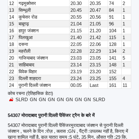
12
गढ़मुक्तेसर
20.30
20.35
74
2
13
सिम्भूली
20.45
20.47
84
1
14
कुचेसर रोड
20.55
20.56
91
1
15
बाबूगढ़
21.04
21.05
96
1
16
हापुर जंक्शन
21.15
21.20
104
1
17
पिलखुआ
21.40
21.42
115
1
18
दसना
22.05
22.06
128
1
19
महरौली
22.28
22.29
134
2
20
गाजियाबाद जंक्शन
23.03
23.05
141
5
21
साहिबाबाद
23.14
23.15
148
1
22
विवेक विहार
23.19
23.20
152
23
दिल्ली शाहदरा
23.24
23.25
155
4
24
पुरानी दिल्ली जंक्शन
00.05
Last
161
11
कोच रचना (ऐतिहासिक डेटा)
SLRD
GN
GN
GN
GN
GN
GN
GN
SLRD
54307 मोरादाबाद पुरानी दिल्ली पैसिंजर ट्रैन के बारे में
54307 मोरादाबाद पुरानी दिल्ली पैसिंजरमुरादाबाद जंक्शन से पुरानी दिल्ली
जंक्शन , चलने के दिन :रोज़ , क्लास :GN , पैंट्री :उपलब्ध नहीं है, किराए में
खाना शामिल नहीं है, कुल यात्रा समय :5 घंटे, 35 मिन, औसत गति :29 कि.