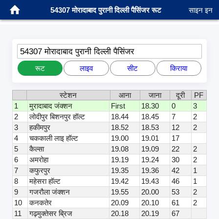
54307 मोरादाबाद पुरानी दिल्ली पैसिंजर रूट
साइन इन
54307 मोरादाबाद पुरानी दिल्ली पैसिंजर
रूट
लाइव
सीट
किराया
स्टेशन
आना
जाना
दूरी
PF
1
मुरादाबाद जंक्शन
First
18.30
0
3
2
लोदीपुर बिशनपुर हॉल्ट
18.44
18.45
7
2
3
हकीमपुर
18.52
18.53
12
2
4
चककाली लाइ हॉल्ट
19.00
19.01
17
5
कैल्सा
19.08
19.09
22
2
6
अमरोहा
19.19
19.24
30
2
7
कफुरपुर
19.35
19.36
42
1
8
महेसरा हॉल्ट
19.42
19.43
46
1
9
गजरौला जंक्शन
19.55
20.00
53
2
10
कनकतेर
20.09
20.10
61
2
11
गढ़मुक्तेसर ब्रिज
20.18
20.19
67