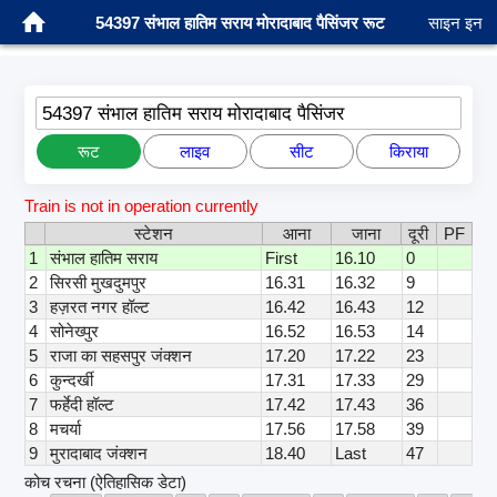
54397 संभाल हातिम सराय मोरादाबाद पैसिंजर रूट
साइन इन
54397 संभाल हातिम सराय मोरादाबाद पैसिंजर
रूट
लाइव
सीट
किराया
Train is not in operation currently
स्टेशन
आना
जाना
दूरी
PF
1
संभाल हातिम सराय
First
16.10
0
2
सिरसी मुखदुमपुर
16.31
16.32
9
3
हज़रत नगर हॉल्ट
16.42
16.43
12
4
सोनेख्पुर
16.52
16.53
14
5
राजा का सहसपुर जंक्शन
17.20
17.22
23
6
कुन्दर्खी
17.31
17.33
29
7
फर्हेदी हॉल्ट
17.42
17.43
36
8
मचर्या
17.56
17.58
39
9
मुरादाबाद जंक्शन
18.40
Last
47
कोच रचना (ऐतिहासिक डेटा)