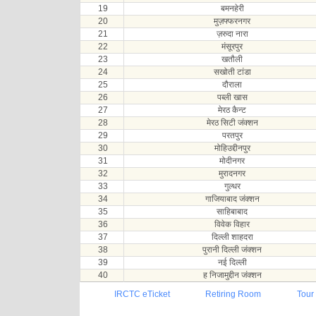
19
बमनहेरी
20
मुज़फ्फरनगर
21
ज़रुदा नारा
22
मंसूरपुर
23
खतौली
24
सखोती टांडा
25
दौराला
26
पब्ली खास
27
मेरठ कैन्ट
28
मेरठ सिटी जंक्शन
29
परतपुर
30
मोहिउद्दीनपुर
31
मोदीनगर
32
मुरादनगर
33
गुल्धर
34
गाजियाबाद जंक्शन
35
साहिबाबाद
36
विवेक विहार
37
दिल्ली शाहदरा
38
पुरानी दिल्ली जंक्शन
39
नई दिल्ली
40
ह निजामुद्दीन जंक्शन
IRCTC eTicket
Retiring Room
Tour