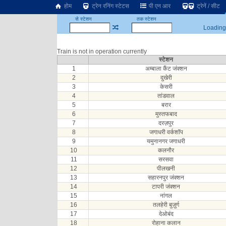
होम
ट्रेन रनिंग स्टेटस
पी एन आर
ट्रेनें / सीट
से स्टेशन
तक स्टेशन
Loading.
Train is not in operation currently
स्टेशन
1
अम्बाला कैंट जंक्शन
2
दुखेरी
3
केसरी
4
तांडवाल
5
बरार
6
मुस्तफबाद
7
दरज़पुर
8
जगाधरी वर्कशॉप
9
यमुनानगर जगाधरी
10
कलनौर
11
सरसवा
12
पीलखनी
13
सहारनपुर जंक्शन
14
टापरी जंक्शन
15
नांगल
16
तलहेरी बुज़ुर्ग
17
देओबंद
18
रोहाना कलान