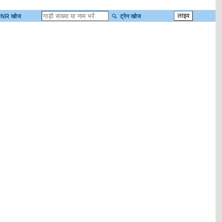
NR खोज
ट्रेन खोज