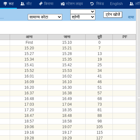
रूट
सीट
किराया
स्टेशन लाइव
रिफंड
English
लॉग
वाया
...
आना
जाना
दूरी
PF
First
15.10
0
15.20
15.21
7
15.27
15.28
13
15.34
15.35
19
15.41
15.42
25
15.52
15.53
34
16.01
16.02
41
16.09
16.10
46
16.20
16.30
51
16.37
16.38
57
16.48
16.49
68
17.03
17.04
73
17.20
18.35
81
18.47
18.48
88
18.57
18.58
98
19.06
19.07
105
19.16
19.17
115
19.28
19.29
127