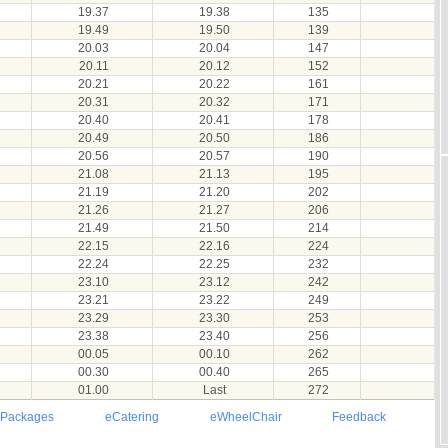
19.37
19.38
135
19.49
19.50
139
20.03
20.04
147
20.11
20.12
152
20.21
20.22
161
20.31
20.32
171
20.40
20.41
178
20.49
20.50
186
20.56
20.57
190
21.08
21.13
195
21.19
21.20
202
21.26
21.27
206
21.49
21.50
214
22.15
22.16
224
22.24
22.25
232
23.10
23.12
242
23.21
23.22
249
23.29
23.30
253
23.38
23.40
256
00.05
00.10
262
00.30
00.40
265
01.00
Last
272
 Packages
eCatering
eWheelChair
Feedback