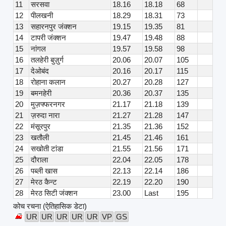
11
सरसवा
18.16
18.18
68
12
पीलखनी
18.29
18.31
73
13
सहारनपुर जंक्शन
19.15
19.35
81
14
टापरी जंक्शन
19.47
19.48
88
15
नांगल
19.57
19.58
98
16
तलहेरी बुज़ुर्ग
20.06
20.07
105
17
देओबंद
20.16
20.17
115
18
रोहाना कलान
20.27
20.28
127
19
बमनहेरी
20.36
20.37
135
20
मुज़फ्फरनगर
21.17
21.18
139
21
ज़रुदा नारा
21.27
21.28
147
22
मंसूरपुर
21.35
21.36
152
23
खतौली
21.45
21.46
161
24
सखोती टांडा
21.55
21.56
171
25
दौराला
22.04
22.05
178
26
पब्ली खास
22.13
22.14
186
27
मेरठ कैन्ट
22.19
22.20
190
28
मेरठ सिटी जंक्शन
23.00
Last
195
कोच रचना (ऐतिहासिक डेटा)
UR
UR
UR
UR
UR
VP
GS