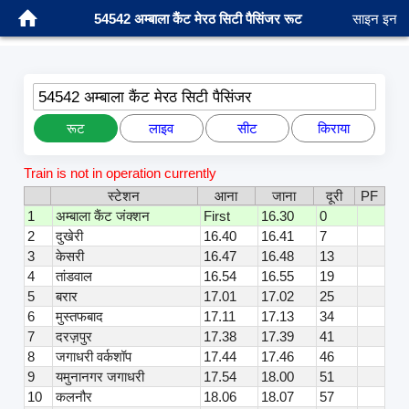
54542 अम्बाला कैंट मेरठ सिटी पैसिंजर रूट
साइन इन
54542 अम्बाला कैंट मेरठ सिटी पैसिंजर
रूट
लाइव
सीट
किराया
Train is not in operation currently
स्टेशन
आना
जाना
दूरी
PF
1
अम्बाला कैंट जंक्शन
First
16.30
0
2
दुखेरी
16.40
16.41
7
3
केसरी
16.47
16.48
13
4
तांडवाल
16.54
16.55
19
5
बरार
17.01
17.02
25
6
मुस्तफबाद
17.11
17.13
34
7
दरज़पुर
17.38
17.39
41
8
जगाधरी वर्कशॉप
17.44
17.46
46
9
यमुनानगर जगाधरी
17.54
18.00
51
10
कलनौर
18.06
18.07
57