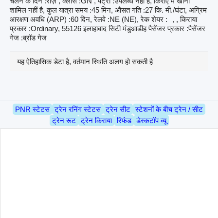
चलने के दिन :रोज़ , क्लास :GN , पैंट्री :उपलब्ध नहीं है, किराए में खाना
शामिल नहीं है, कुल यात्रा समय :45 मिन, औसत गति :27 कि. मी./घंटा, अग्रिम
आरक्षण अवधि (ARP) :60 दिन, रेलवे :NE (NE), रेक शेयर :
, , किराया
प्रकार :Ordinary, 55126 इलाहाबाद सिटी मंडुआडीह पैसेंजर प्रकार :पैसेंजर
गेज :ब्रॉड गेज
यह ऐतिहासिक डेटा है, वर्तमान स्थिति अलग हो सकती है
PNR स्टेटस
ट्रेन रनिंग स्टेटस
ट्रेन सीट
स्टेशनों के बीच ट्रेन / सीट
ट्रेन रूट
ट्रेन किराया
रिफंड
डेस्कटॉप व्यू