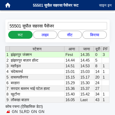
55501 सुपौल सहरसा पैसेंजर रूट
साइन इन
55501 सुपौल सहरसा पैसेंजर
रूट
लाइव
सीट
किराया
स्टेशन
आना
जाना
दूरी
PF
1
झंझरपुर जंक्शन
First
14.35
0
3
2
झंझारपुर बाज़ार हॉल्ट
14.44
14.45
5
3
महरैइल
14.51
14.53
8
1
4
चंदेश्वर्स्थ
15.01
15.03
14
1
5
वाचस्पतीनगर
15.15
15.17
20
1
6
बरहारा
15.29
15.30
24
7
सरदार बल्लभ भाई पटेल हाल्ट
15.36
15.37
27
8
खुटौना
15.40
15.42
34
1
9
लौकाहा बाज़ार
16.05
Last
43
1
कोच रचना (ऐतिहासिक डेटा)
GN
SLRD
GN
GN