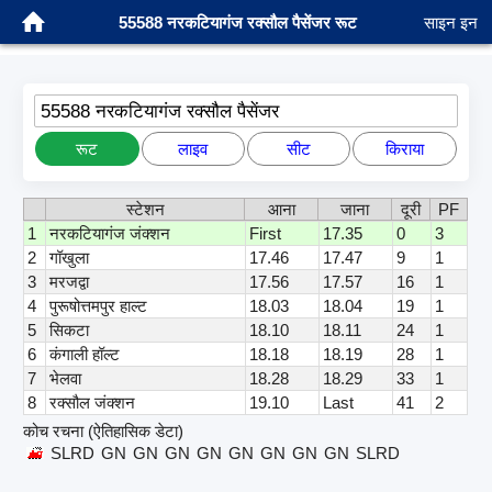
55588 नरकटियागंज रक्सौल पैसेंजर रूट
साइन इन
55588 नरकटियागंज रक्सौल पैसेंजर
रूट
लाइव
सीट
किराया
स्टेशन
आना
जाना
दूरी
PF
1
नरकटियागंज जंक्शन
First
17.35
0
3
2
गॉखुला
17.46
17.47
9
1
3
मरजद्वा
17.56
17.57
16
1
4
पुरूषोत्तमपुर हाल्ट
18.03
18.04
19
1
5
सिकटा
18.10
18.11
24
1
6
कंगाली हॉल्ट
18.18
18.19
28
1
7
भेलवा
18.28
18.29
33
1
8
रक्सौल जंक्शन
19.10
Last
41
2
कोच रचना (ऐतिहासिक डेटा)
SLRD
GN
GN
GN
GN
GN
GN
GN
GN
SLRD