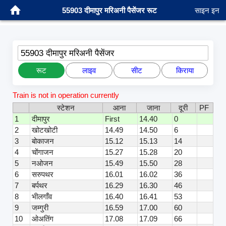
55903 दीमापुर मरिअनी पैसेंजर रूट
साइन इन
55903 दीमापुर मरिअनी पैसेंजर
रूट
लाइव
सीट
किराया
Train is not in operation currently
स्टेशन
आना
जाना
दूरी
PF
1
दीमापुर
First
14.40
0
2
खोटखोटी
14.49
14.50
6
3
बोकाजन
15.12
15.13
14
4
चोंगाजन
15.27
15.28
20
5
नओजन
15.49
15.50
28
6
सरुपथर
16.01
16.02
36
7
बर्पथर
16.29
16.30
46
8
भीलगाँव
16.40
16.41
53
9
जम्गुरी
16.59
17.00
60
10
ओअतिंग
17.08
17.09
66