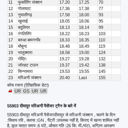
11
फुर्कातिंग जंक्शन
17.20
17.25
70
12
गोलाघाट
17.36
17.38
77
13
नुमालीगढ़
17.58
18.00
93
14
खुम्ताई
18.05
18.06
95
15
बदुलिपर
18.13
18.14
99
16
रंगलितिंग
18.22
18.23
103
17
बरुआ बामनगाँव
18.33
18.35
110
18
मौबुन्द
18.48
18.49
119
19
भालुक्मारा
18.58
19.00
124
20
रोव्रिः
19.27
19.28
132
21
जोरहट टाउन
19.37
19.42
138
22
सिन्नामारा
19.53
19.55
145
23
मरिअनी जंक्शन
20.40
Last
155
कोच रचना (ऐतिहासिक डेटा)
UR
GS
UR
UR
55903 दीमापुर मरिअनी पैसेंजर ट्रैन के बारे में
55903 दीमापुर मरिअनी पैसेंजरदीमापुर से मरिअनी जंक्शन , चलने के दिन
:सिवाय रवि , क्लास :GN , पैंट्री :उपलब्ध नहीं है, किराए में खाना शामिल नहीं
है, कुल यात्रा समय :6 घंटे, औसत गति :26 कि. मी./घंटा, अग्रिम आरक्षण