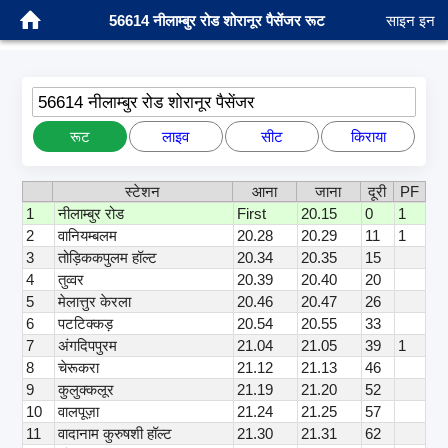
56614 नीलाम्बुर रोड शोरानूर पैसेंजर रूट
साइन इन
56614 नीलाम्बुर रोड शोरानूर पैसेंजर
रूट
लाइव
सीट
किराया
स्टेशन
आना
जाना
दूरी
PF
1
नीलाम्बुर रोड
First
20.15
0
1
2
वानियम्बलम
20.28
20.29
11
1
3
तोड़िककपुलम हॉल्ट
20.34
20.35
15
4
तुव्वर
20.39
20.40
20
5
मेलात्तुर केरला
20.46
20.47
26
6
पटटिक्कड़
20.54
20.55
33
7
अंगदिपपुरम
21.04
21.05
39
1
8
चेरूकरा
21.12
21.13
46
9
कुलुक्कलूर
21.19
21.20
52
10
वालपूज़ा
21.24
21.25
57
11
वादानाम कुरुषशी हॉल्ट
21.30
21.31
62