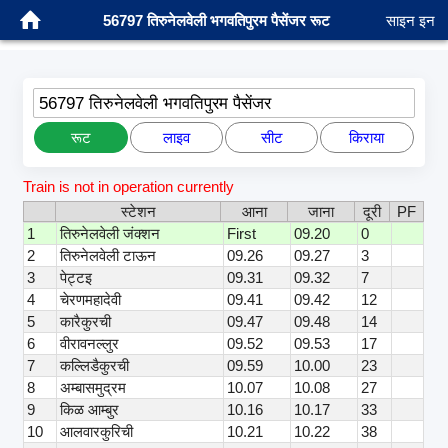
56797 तिरुनेलवेली भगवतिपुरम पैसेंजर रूट
साइन इन
56797 तिरुनेलवेली भगवतिपुरम पैसेंजर
रूट
लाइव
सीट
किराया
Train is not in operation currently
स्टेशन
आना
जाना
दूरी
PF
1
तिरुनेलवेली जंक्शन
First
09.20
0
2
तिरुनेलवेली टाऊन
09.26
09.27
3
3
पेट्टइ
09.31
09.32
7
4
चेरणमहादेवी
09.41
09.42
12
5
कारैकुरची
09.47
09.48
14
6
वीरावनल्लुर
09.52
09.53
17
7
कल्लिडैकुरची
09.59
10.00
23
8
अम्बासमुद्रम
10.07
10.08
27
9
किळ आम्बुर
10.16
10.17
33
10
आलवारकुरिची
10.21
10.22
38