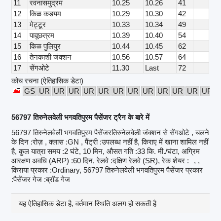
11
रवनासमुद्रम
10.25
10.26
41
12
किळ कडयम
10.29
10.30
42
13
मेट्टूर
10.33
10.34
49
14
पावूछत्रम
10.39
10.40
54
15
किळ पुलियुर
10.44
10.45
62
16
तेनकाशी जंक्शन
10.56
10.57
64
17
सेंगओटे
11.30
Last
72
कोच रचना (ऐतिहासिक डेटा)
GS
UR
UR
UR
UR
UR
UR
UR
UR
UR
UR
UR
UR
56797 तिरुनेलवेली भगवतिपुरम पैसेंजर ट्रैन के बारे में
56797 तिरुनेलवेली भगवतिपुरम पैसेंजरतिरुनेलवेली जंक्शन से सेंगओटे , चलने
के दिन :रोज़ , क्लास :GN , पैंट्री :उपलब्ध नहीं है, किराए में खाना शामिल नहीं
है, कुल यात्रा समय :2 घंटे, 10 मिन, औसत गति :33 कि. मी./घंटा, अग्रिम
आरक्षण अवधि (ARP) :60 दिन, रेलवे :दक्षिण रेलवे (SR), रेक शेयर :
, ,
किराया प्रकार :Ordinary, 56797 तिरुनेलवेली भगवतिपुरम पैसेंजर प्रकार
:पैसेंजर गेज :ब्रॉड गेज
यह ऐतिहासिक डेटा है, वर्तमान स्थिति अलग हो सकती है