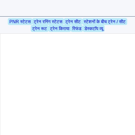
PNR स्टेटस
ट्रेन रनिंग स्टेटस
ट्रेन सीट
स्टेशनों के बीच ट्रेन / सीट
ट्रेन रूट
ट्रेन किराया
रिफंड
डेस्कटॉप व्यू