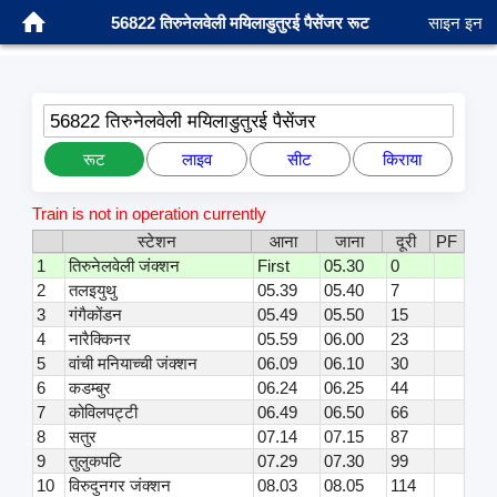
56822 तिरुनेलवेली मयिलाडुतुरई पैसेंजर रूट
साइन इन
56822 तिरुनेलवेली मयिलाडुतुरई पैसेंजर
रूट
लाइव
सीट
किराया
Train is not in operation currently
स्टेशन
आना
जाना
दूरी
PF
1
तिरुनेलवेली जंक्शन
First
05.30
0
2
तलइयुथु
05.39
05.40
7
3
गंगैकोंडन
05.49
05.50
15
4
नारैक्किनर
05.59
06.00
23
5
वांची मनियाच्ची जंक्शन
06.09
06.10
30
6
कडम्बुर
06.24
06.25
44
7
कोविलपट्टी
06.49
06.50
66
8
सतुर
07.14
07.15
87
9
तुलुकपटि
07.29
07.30
99
10
विरुदुनगर जंक्शन
08.03
08.05
114