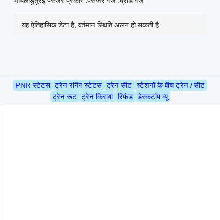
मयिलाडुतुरई पैसेंजर प्रकार :पैसेंजर गेज :ब्रॉड गेज
यह ऐतिहासिक डेटा है, वर्तमान स्थिति अलग हो सकती है
PNR स्टेटस
ट्रेन रनिंग स्टेटस
ट्रेन सीट
स्टेशनों के बीच ट्रेन / सीट
ट्रेन रूट
ट्रेन किराया
रिफंड
डेस्कटॉप व्यू