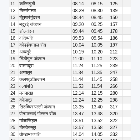
11
कल्लिगुडी
08.14
08.15
125
12
तिरुमंगलम
08.29
08.30
139
13
तिृूपपारंगुंद्रम
08.44
08.45
150
14
मदुरई जंक्शन
09.20
09.25
157
15
शोलवंदन
09.44
09.45
178
16
वादिप्पत्ति
09.53
09.54
186
17
कोडईकनाल रोड
10.04
10.05
197
18
अम्बतुरै
10.19
10.20
212
19
डिंडीगुल जंक्शन
11.00
11.10
223
20
वाडमदूरा
11.24
11.25
239
21
अय्यलुर
11.34
11.35
247
22
कलपट्टीछतरम
11.44
11.45
258
23
वल्यांपत्ति
11.53
11.54
266
24
मनपाराइ
12.14
12.15
280
25
कोलातूर
12.24
12.25
298
26
तिरुच्चिरापल्ली जंक्शन
13.35
13.40
317
27
पोनमल्लाई गोल्डन रॉक
13.47
13.48
320
28
मांजात्तिड़ल
13.51
13.52
322
29
तिरुवेरुम्बुर
13.57
13.58
327
30
तोण्डामाणपत्ति
14.04
14.05
332