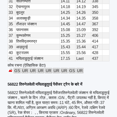
31
सॉलगम्पत्ति
14.11
14.12
338
32
ऐयानापुरम
14.18
14.19
345
33
बुदलुर
14.25
14.26
350
34
अलाक्कुड़ी
14.34
14.35
358
35
तँजाउर जंक्शन
14.45
14.47
367
36
पापनासम
15.08
15.09
392
37
कुम्भकोणम
15.25
15.27
406
38
तिरुविद्लमरुद्र
15.35
15.36
414
39
आड़दुरई
15.43
15.44
417
40
कुटरालम
15.55
15.56
428
41
मयिलाडुतुरई जंक्शन
17.15
Last
437
कोच रचना (ऐतिहासिक डेटा)
GS
UR
UR
UR
UR
UR
UR
GS
UR
56822 तिरुनेलवेली मयिलाडुतुरई पैसेंजर ट्रैन के बारे में
56822 तिरुनेलवेली मयिलाडुतुरई पैसेंजरतिरुनेलवेली जंक्शन से मयिलाडुतुरई
जंक्शन , चलने के दिन :रोज़ , क्लास :GN , पैंट्री :उपलब्ध नहीं है, किराए में
खाना शामिल नहीं है, कुल यात्रा समय :11 घंटे, 45 मिन, औसत गति :37
कि. मी./घंटा, अग्रिम आरक्षण अवधि (ARP) :60 दिन, रेलवे :दक्षिण रेलवे
(SR), रेक शेयर :
, , किराया प्रकार :Ordinary, 56822 तिरुनेलवेली