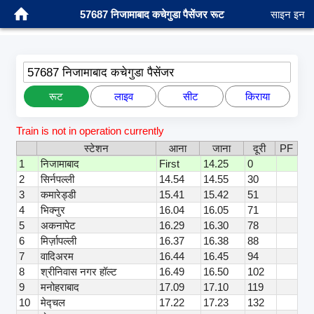
57687 निजामाबाद कचेगुडा पैसेंजर रूट
साइन इन
57687 निजामाबाद कचेगुडा पैसेंजर
रूट
लाइव
सीट
किराया
Train is not in operation currently
स्टेशन
आना
जाना
दूरी
PF
1
निजामाबाद
First
14.25
0
2
सिर्नपल्ली
14.54
14.55
30
3
कमारेड्डी
15.41
15.42
51
4
भिक्नुर
16.04
16.05
71
5
अकनापेट
16.29
16.30
78
6
मिर्ज़ापल्ली
16.37
16.38
88
7
वादिअरम
16.44
16.45
94
8
श्रीनिवास नगर हॉल्ट
16.49
16.50
102
9
मनोहराबाद
17.09
17.10
119
10
मेद्चल
17.22
17.23
132