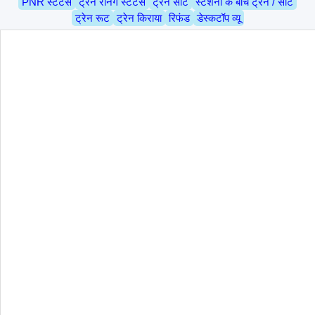
PNR स्टेटस
ट्रेन रनिंग स्टेटस
ट्रेन सीट
स्टेशनों के बीच ट्रेन / सीट
ट्रेन रूट
ट्रेन किराया
रिफंड
डेस्कटॉप व्यू