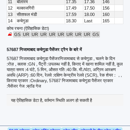
11
बोलारम
17.35
17.36
146
12
मल्काजगिरी
17.49
17.50
156
13
सीताफल मंडी
17.59
18.00
160
14
कचेगुडा
18.30
Last
165
कोच रचना (ऐतिहासिक डेटा)
GS
UR
UR
UR
UR
UR
UR
UR
UR
GS
57687 निजामाबाद कचेगुडा पैसेंजर ट्रैन के बारे में
57687 निजामाबाद कचेगुडा पैसेंजरनिजामाबाद से कचेगुडा , चलने के दिन
:रोज़ , क्लास :GN , पैंट्री :उपलब्ध नहीं है, किराए में खाना शामिल नहीं है, कुल
यात्रा समय :4 घंटे, 5 मिन, औसत गति :40 कि. मी./घंटा, अग्रिम आरक्षण
अवधि (ARP) :60 दिन, रेलवे :दक्षिण केन्द्रीय रेलवे (SCR), रेक शेयर :
, ,
किराया प्रकार :Ordinary, 57687 निजामाबाद कचेगुडा पैसेंजर प्रकार
:पैसेंजर गेज :ब्रॉड गेज
यह ऐतिहासिक डेटा है, वर्तमान स्थिति अलग हो सकती है