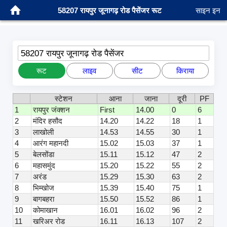
58207 रायपुर जूनागढ़ रोड पैसेंजर रूट
साइन इन
58207 रायपुर जूनागढ़ रोड पैसेंजर
रूट
लाइव
सीट
किराया
स्टेशन
आना
जाना
दूरी
PF
1
रायपुर जंक्शन
First
14.00
0
6
2
मंदिर हसौद
14.20
14.22
18
1
3
लाखोली
14.53
14.55
30
1
4
आरंग महानदी
15.02
15.03
37
1
5
बेलसोंडा
15.11
15.12
47
2
6
महासमुंद
15.20
15.22
55
2
7
अरंड
15.29
15.30
63
2
8
भिम्खोज
15.39
15.40
75
1
9
बागबहरा
15.50
15.52
86
1
10
कोमाखान
16.01
16.02
96
2
11
खरिअर रोड
16.11
16.13
107
2