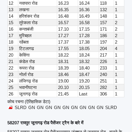
12
नवापारा रोड
16.23
16.24
118
1
13
लखना
16.35
16.36
132
1
14
हरिशंकर रोड
16.48
16.49
148
1
15
तुरेकला रोड
16.57
16.58
157
2
16
कन्ताबंजी
17.10
17.15
171
2
17
मुरिबहल
17.27
17.28
186
2
18
रहेंबता
17.37
17.38
197
2
19
टिटलागढ
17.55
18.05
204
4
20
केसिंगा
18.22
18.24
217
1
21
कंडेल रोड
18.31
18.32
226
1
22
रूपरा रोड
18.39
18.40
233
1
23
नोर्ला रोड
18.46
18.47
240
1
24
लंजिगढ़ रोड
19.00
19.20
251
1
25
भवानीपटना
20.10
20.15
282
1
26
जूनागढ़ रोड
21.45
Last
306
1
कोच रचना (ऐतिहासिक डेटा)
SLRD
GN
GN
GN
GN
GN
GN
GN
GN
GN
SLRD
58207 रायपुर जूनागढ़ रोड पैसेंजर ट्रैन के बारे में
58207 रायपुर जूनागढ़ रोड पैसेंजररायपुर जंक्शन से जूनागढ़ रोड , चलने के