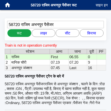
58720 राजिम अभनपुर पैसेंजर रूट
साइन इन
58720 राजिम अभनपुर पैसेंजर
रूट
लाइव
सीट
किराया
Train is not in operation currently
स्टेशन
आना
जाना
दूरी
PF
1
राजिम
First
06.55
0
2
मानिक चौरी
07.19
07.20
9
3
अभनपुर जंक्शन
07.45
Last
16
58720 राजिम अभनपुर पैसेंजर ट्रैन के बारे में
58720 राजिम अभनपुर पैसेंजरराजिम से अभनपुर जंक्शन , चलने के दिन :रोज़
, क्लास :GN , पैंट्री :उपलब्ध नहीं है, किराए में खाना शामिल नहीं है, कुल यात्रा
समय :50 मिन, औसत गति :19 कि. मी./घंटा, अग्रिम आरक्षण अवधि (ARP)
:60 दिन, रेलवे :दक्षिण पूर्व मध्य रेलवे (SECR), रेक शेयर :
, , किराया प्रकार
:Ordinary, 58720 राजिम अभनपुर पैसेंजर प्रकार :पैसेंजर गेज :नैरो गेज