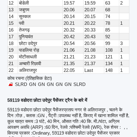
12
बोडेली
19.57
19.59
63
2
13
जबुगम
20.06
20.07
68
14
सुस्कल
20.14
20.15
74
15
पवी
20.21
20.22
78
1
16
तेजगढ़
20.32
20.33
85
17
पुनियावंत
20.42
20.43
92
18
छोटा उदेपुर
20.54
20.56
99
3
19
पाडलिया रोड़
21.06
21.08
108
1
20
मोटीसाधली
21.21
21.23
121
1
21
अम्बारी रिछावी
21.35
21.37
134
1
22
अलिराजपुर
22.05
Last
148
1
कोच रचना (ऐतिहासिक डेटा)
SLRD
GN
GN
GN
GN
GN
SLRD
59119 वडोदरा छोटा उदेपुर पैसेंजर ट्रैन के बारे में
59119 वडोदरा छोटा उदेपुर पैसेंजरप्रताप नगर से अलिराजपुर , चलने के
दिन :रोज़ , क्लास :GN , पैंट्री :उपलब्ध नहीं है, किराए में खाना शामिल नहीं है,
कुल यात्रा समय :3 घंटे, 40 मिन, औसत गति :40 कि. मी./घंटा, अग्रिम
आरक्षण अवधि (ARP) :60 दिन, रेलवे :पश्चिमी रेलवे (WR), रेक शेयर :
, ,
किराया प्रकार :Ordinary, 59119 वडोदरा छोटा उदेपुर पैसेंजर प्रकार