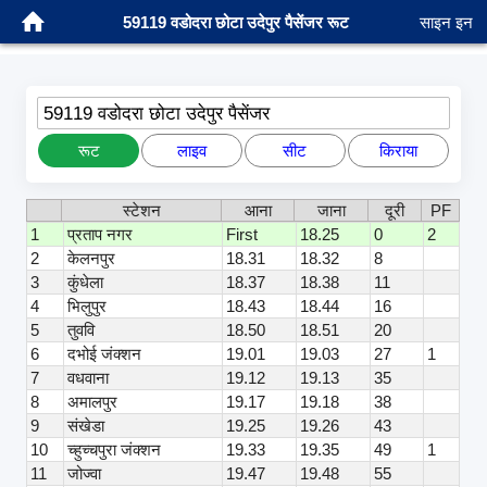
59119 वडोदरा छोटा उदेपुर पैसेंजर रूट
साइन इन
59119 वडोदरा छोटा उदेपुर पैसेंजर
रूट
लाइव
सीट
किराया
स्टेशन
आना
जाना
दूरी
PF
1
प्रताप नगर
First
18.25
0
2
2
केलनपुर
18.31
18.32
8
3
कुंधेला
18.37
18.38
11
4
भिलुपुर
18.43
18.44
16
5
तुववि
18.50
18.51
20
6
दभोई जंक्शन
19.01
19.03
27
1
7
वधवाना
19.12
19.13
35
8
अमालपुर
19.17
19.18
38
9
संखेडा
19.25
19.26
43
10
च्हुच्चपुरा जंक्शन
19.33
19.35
49
1
11
जोज्वा
19.47
19.48
55