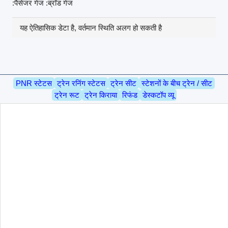
:पैसेंजर गेज :ब्रॉड गेज
यह ऐतिहासिक डेटा है, वर्तमान स्थिति अलग हो सकती है
PNR स्टेटस
ट्रेन रनिंग स्टेटस
ट्रेन सीट
स्टेशनों के बीच ट्रेन / सीट
ट्रेन रूट
ट्रेन किराया
रिफंड
डेस्कटॉप व्यू