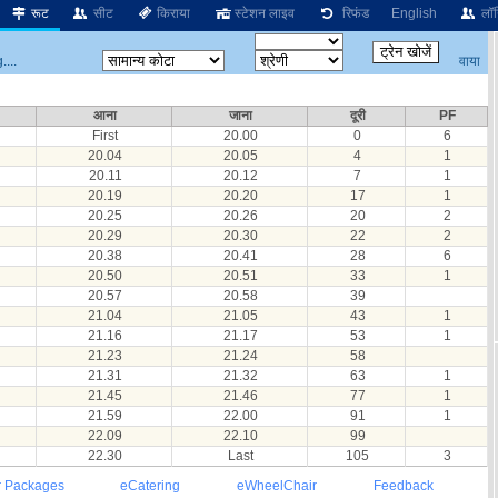
रूट
सीट
किराया
स्टेशन लाइव
रिफंड
English
लॉग
वाया
...
आना
जाना
दूरी
PF
First
20.00
0
6
20.04
20.05
4
1
20.11
20.12
7
1
20.19
20.20
17
1
20.25
20.26
20
2
20.29
20.30
22
2
20.38
20.41
28
6
20.50
20.51
33
1
20.57
20.58
39
21.04
21.05
43
1
21.16
21.17
53
1
21.23
21.24
58
21.31
21.32
63
1
21.45
21.46
77
1
21.59
22.00
91
1
22.09
22.10
99
22.30
Last
105
3
r Packages
eCatering
eWheelChair
Feedback