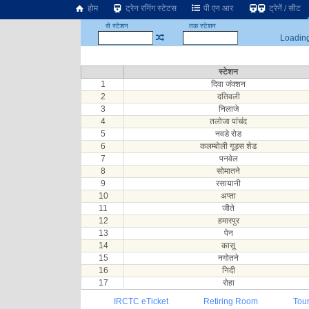
होम
ट्रेन रनिंग स्टेटस
पी एन आर
ट्रेनें / सीट
से स्टेशन
तक स्टेशन
Loading.
स्टेशन
1
दिवा जंक्शन
2
दतिवली
3
निलाजे
4
तलोजा पांचंद
5
नवडे रोड
6
कलम्बोली गूड्स शेड
7
पनवेल
8
सोमातने
9
रसायानी
10
अप्ता
11
जीते
12
हमारपुर
13
पेन
14
कासू
15
नगोतने
16
निदी
17
रोहा
IRCTC eTicket
Retiring Room
Tou