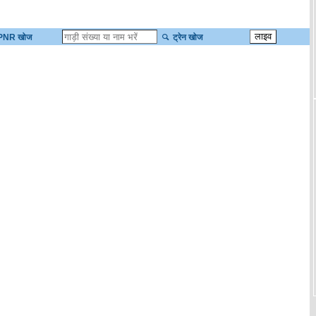
PNR खोज
ट्रेन खोज