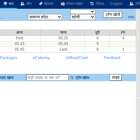
रूट
सीट
किराया
स्टेशन लाइव
रिफंड
English
लॉग
वाया
...
आना
जाना
दूरी
PF
First
05.25
0
4
05.33
05.34
5
05.45
Last
6
1
 Packages
eCatering
eWheelChair
Feedback
NR खोज
ट्रेन खोज