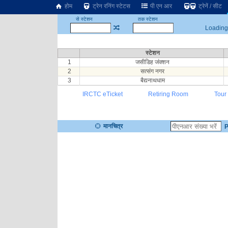
होम
ट्रेन रनिंग स्टेटस
पी एन आर
ट्रेनें / सीट
से स्टेशन
तक स्टेशन
Loading.
स्टेशन
1
जसीडिह जंक्शन
2
सत्संग नगर
3
बैद्यनाथधाम
IRCTC eTicket
Retiring Room
Tour
मानचित्र
P