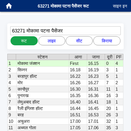
63271 मोकामा पटना पैसेंजर रूट
साइन इन
63271 मोकामा पटना पैसेंजर
रूट
लाइव
सीट
किराया
स्टेशन
आना
जाना
दूरी
PF
1
मोकामा जंक्शन
First
16.15
0
4
2
सिव्नर
16.18
16.19
3
1
3
बरहापुर हॉल्ट
16.22
16.23
5
1
4
मोर
16.26
16.27
7
2
5
कान्हैपुर
16.30
16.31
11
1
6
पुनारख
16.35
16.36
16
3
7
लेमुअबाद हॉल्ट
16.40
16.41
18
1
8
रैली इंग्लिश हॉल्ट
16.44
16.45
20
1
9
बरह
16.51
16.53
26
3
10
अचुअरा
17.00
17.01
32
1
11
अथ्मल गोला
17.05
17.06
35
3