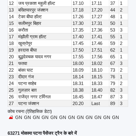
12
जय प्रकाश महुली हॉल्ट
17.10
17.11
37
1
13
बख्तियारपुर जंक्शन
17.18
17.20
44
2
14
टेका बीघा हॉल्ट
17.26
17.27
48
1
15
सलीमपुर बिहार
17.30
17.31
50
1
16
करौता
17.35
17.36
53
3
17
मंझौली ग्राम हॉल्ट
17.40
17.41
55
1
18
खुस्रोपुर
17.45
17.46
59
2
19
हरदास बीघा
17.50
17.51
62
1
20
बुद्धदेवचक यादव नगर
17.55
17.56
65
1
21
फतवा
18.00
18.02
67
3
22
बांका घाट
18.09
18.10
73
2
23
दीदार गंज
18.14
18.15
76
1
24
पटना साहेब
18.31
18.33
79
2
25
गुलज़ार बाग़
18.38
18.40
82
3
26
राजेंद्र नगर टर्मिनल
18.45
18.47
87
3
27
पटना जंक्शन
20.20
Last
89
3
कोच रचना (ऐतिहासिक डेटा)
GN
GN
GN
GN
GN
GN
GN
GN
GN
GN
GN
GN
63271 मोकामा पटना पैसेंजर ट्रैन के बारे में