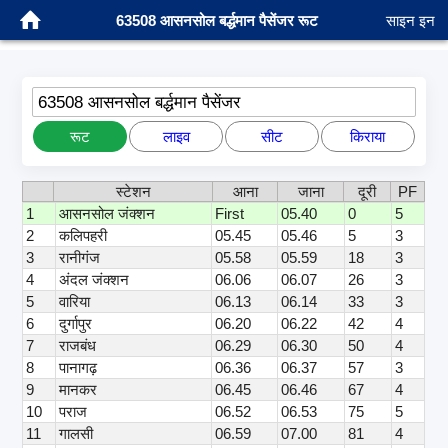
63508 आसनसोल बर्द्धमान पैसेंजर रूट
साइन इन
63508 आसनसोल बर्द्धमान पैसेंजर
रूट
लाइव
सीट
किराया
स्टेशन
आना
जाना
दूरी
PF
1
आसनसोल जंक्शन
First
05.40
0
5
2
कलिपहरी
05.45
05.46
5
3
3
रानीगंज
05.58
05.59
18
3
4
अंदल जंक्शन
06.06
06.07
26
3
5
वारिया
06.13
06.14
33
3
6
दुर्गापुर
06.20
06.22
42
4
7
राजबंध
06.29
06.30
50
4
8
पानागढ़
06.36
06.37
57
3
9
मानकर
06.45
06.46
67
4
10
पराज
06.52
06.53
75
5
11
गालसी
06.59
07.00
81
4