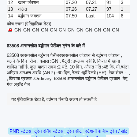
12
खाना जंक्शन
07.20
07.21
91
3
13
तलित
07.26
07.27
97
1
14
बर्द्धमान जंक्शन
07.50
Last
104
6
कोच रचना (ऐतिहासिक डेटा)
GN
GN
GN
GN
GN
GN
GN
GN
GN
GN
GN
GN
63508 आसनसोल बर्द्धमान पैसेंजर ट्रैन के बारे में
63508 आसनसोल बर्द्धमान पैसेंजरआसनसोल जंक्शन से बर्द्धमान जंक्शन ,
चलने के दिन :रोज़ , क्लास :GN , पैंट्री :उपलब्ध नहीं है, किराए में खाना
शामिल नहीं है, कुल यात्रा समय :2 घंटे, 10 मिन, औसत गति :48 कि. मी./घंटा,
अग्रिम आरक्षण अवधि (ARP) :60 दिन, रेलवे :पूर्वी रेलवे (ER), रेक शेयर :
,
, किराया प्रकार :Ordinary, 63508 आसनसोल बर्द्धमान पैसेंजर प्रकार :मेमू
गेज :ब्रॉड गेज
यह ऐतिहासिक डेटा है, वर्तमान स्थिति अलग हो सकती है
PNR स्टेटस
ट्रेन रनिंग स्टेटस
ट्रेन सीट
स्टेशनों के बीच ट्रेन / सीट